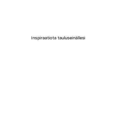
-30%*
le No2 Juliste
New York City Juliste
Alkaen 9,07 €
12,95 €
Inspiraatiota tauluseinällesi