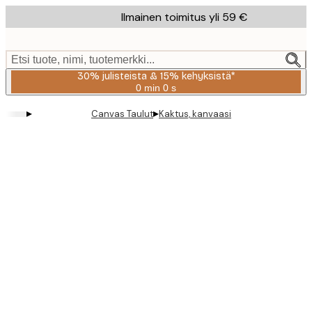
Skip
Ilmainen toimitus yli 59 €
to
main
content.
Etsi tuote, nimi, tuotemerkki...
30% julisteista & 15% kehyksistä*
0 min
0 s
Voimassa
asti:
▸
▸
Canvas Taulut
Kaktus, kanvaasi
2026-
08-
06