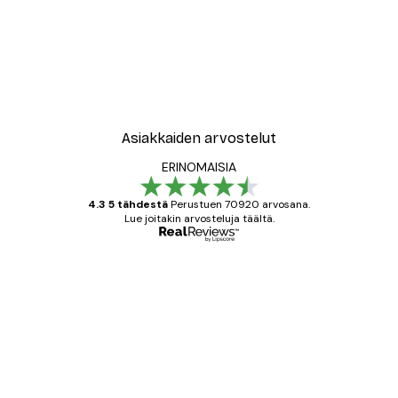
Asiakkaiden arvostelut
ERINOMAISIA
4.3 5 tähdestä
Perustuen 70920 arvosana.
Lue joitakin arvosteluja täältä.
Varmennettu ostaja
asiakkaiden
arvostelut
All good alweys
18 touko
Mika S