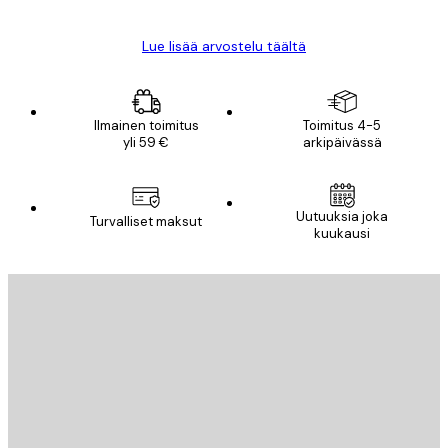
Lue lisää arvostelu täältä
Ilmainen toimitus
Toimitus 4-5
yli 59 €
arkipäivässä
Uutuuksia joka
Turvalliset maksut
kuukausi
Sähköposti
LÄHETÄ