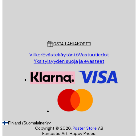
Store
Poster Store
Asiakaspalvelu
OSTA LAHJAKORTTI
Villkor
Evästekäytäntö
Vastuutiedot
Yksityisyyden suoja ja evästeet
Finland (Suomalainen)
Copyright ©
2026
,
Poster Store
AB
Fantastic Art. Happy Prices.