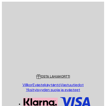
Sähköposti
LÄHETÄ
Store
Poster Store
Asiakaspalvelu
OSTA LAHJAKORTTI
Villkor
Evästekäytäntö
Vastuutiedot
Yksityisyyden suoja ja evästeet