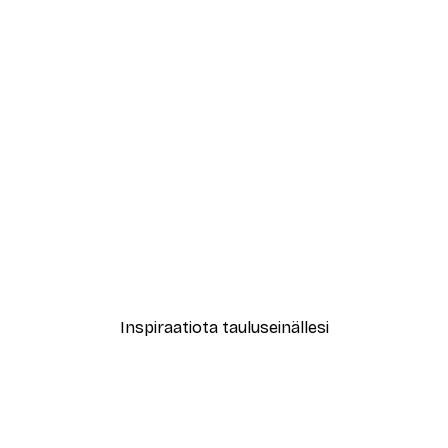
-30%*
le No2 Juliste
New York City Juliste
Alkaen 9,07 €
12,95 €
Inspiraatiota tauluseinällesi