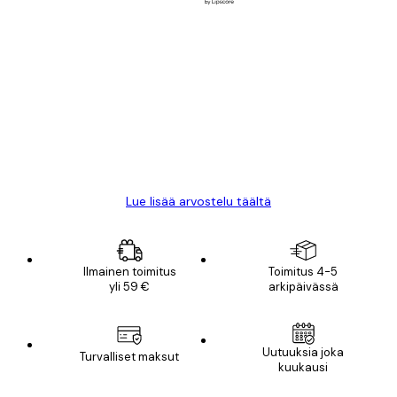
Varmennettu ostaja
asiakkaiden
arvostelut
All good alweys
18 touko
Mika S
Lue lisää arvostelu täältä
Ilmainen toimitus
Toimitus 4-5
yli 59 €
arkipäivässä
Uutuuksia joka
Turvalliset maksut
kuukausi