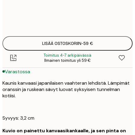
Ei kehystä
LISÄÄ OSTOSKORIIN
-
59 €
Toimitus 4-7 arkipäivässä
Ilmainen toimitus yli 59 €
Varastossa
Kaunis kanvaasi japanilaisen vaahteran lehdistä. Lämpimät
oranssin ja ruskean sävyt luovat syksyisen tunnelman
kotiisi.
Syvyys: 3,2 cm
Kuvio on painettu kanvaasikankaalle, ja sen pinta on