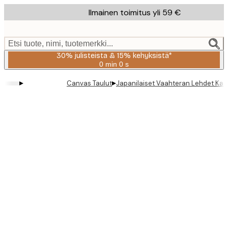
Skip
Ilmainen toimitus yli 59 €
to
main
content.
Etsi tuote, nimi, tuotemerkki...
30% julisteista & 15% kehyksistä*
0 min
0 s
Voimassa
asti:
▸
▸
Canvas Taulut
Japanilaiset Vaahteran Lehdet Kan
2026-
08-
06