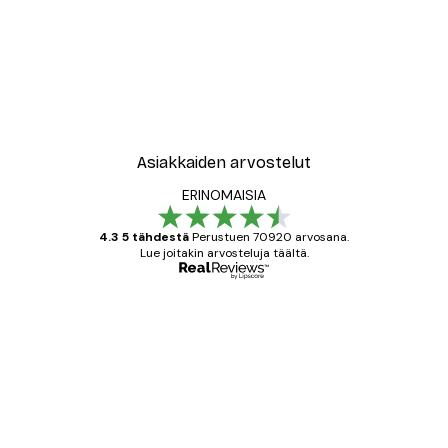
Asiakkaiden arvostelut
ERINOMAISIA
4.3 5 tähdestä
Perustuen 70920 arvosana.
Lue joitakin arvosteluja täältä.
Varmennettu ostaja
asiakkaiden
arvostelut
All good alweys
18 touko