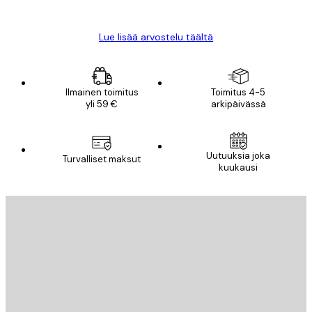
Mika S
Lue lisää arvostelu täältä
Ilmainen toimitus
Toimitus 4-5
yli 59 €
arkipäivässä
Uutuuksia joka
Turvalliset maksut
kuukausi
Sähköposti
LÄHETÄ