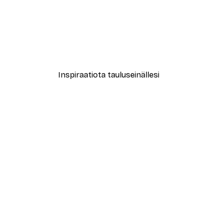
-40%*
trakti Muotimuotokuva Juliste
Dahlia Flower Juliste
Alkaen 7,77 €
12,95 €
Inspiraatiota tauluseinällesi