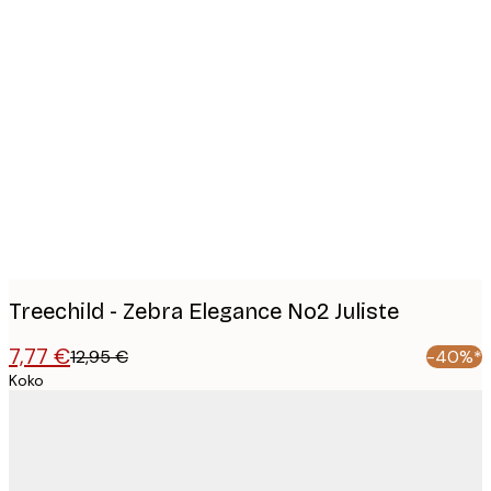
Product
images
Treechild - Zebra Elegance No2 Juliste
7,77 €
12,95 €
-40%*
Koko