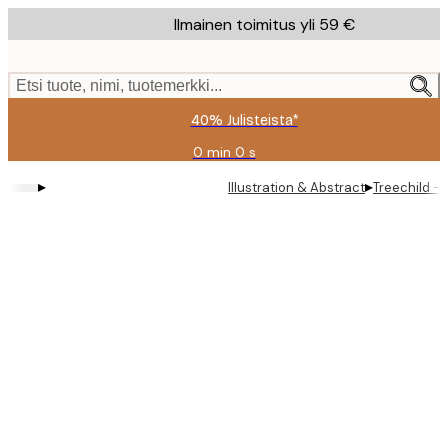
Skip
Ilmainen toimitus yli 59 €
to
main
content.
Etsi tuote, nimi, tuotemerkki...
40% Julisteista*
0 min
0 s
Voimassa
asti:
▸
▸
Illustration & Abstract
Treechild -
2026-
08-
09