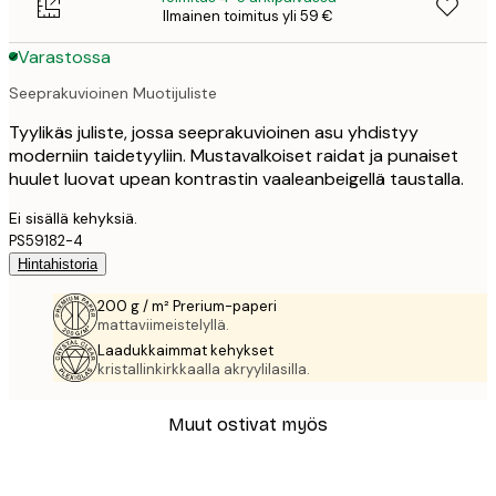
Ilmainen toimitus yli 59 €
Varastossa
Seeprakuvioinen Muotijuliste
Tyylikäs juliste, jossa seeprakuvioinen asu yhdistyy
moderniin taidetyyliin. Mustavalkoiset raidat ja punaiset
huulet luovat upean kontrastin vaaleanbeigellä taustalla.
Ei sisällä kehyksiä.
PS59182-4
Hintahistoria
200 g / m² Prerium-paperi
mattaviimeistelyllä.
Laadukkaimmat kehykset
kristallinkirkkaalla akryylilasilla.
Muut ostivat myös