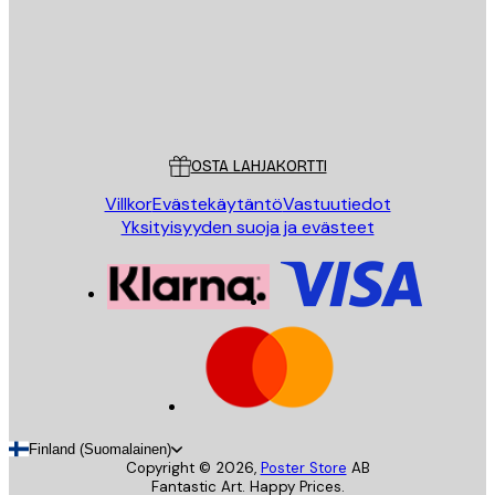
Store
Poster Store
Asiakaspalvelu
OSTA LAHJAKORTTI
Villkor
Evästekäytäntö
Vastuutiedot
Yksityisyyden suoja ja evästeet
Finland (Suomalainen)
Copyright ©
2026
,
Poster Store
AB
Fantastic Art. Happy Prices.