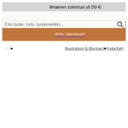
Skip
Ilmainen toimitus yli 59 €
to
main
content.
Etsi tuote, nimi, tuotemerkki...
40% Julisteista*
▸
▸
Illustration & Abstract
Frida Kahlo