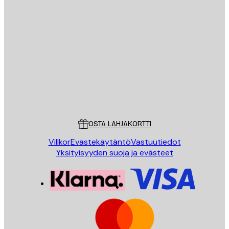
Sähköposti
LÄHETÄ
Store
Poster Store
Asiakaspalvelu
OSTA LAHJAKORTTI
Villkor
Evästekäytäntö
Vastuutiedot
Yksityisyyden suoja ja evästeet