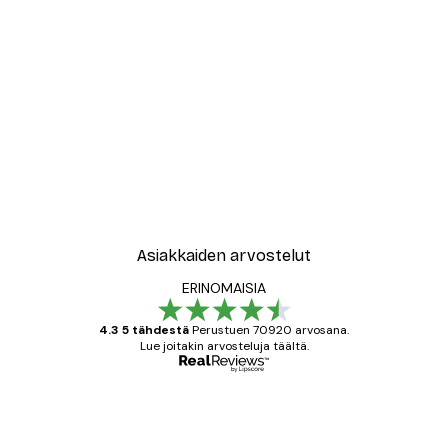
Asiakkaiden arvostelut
ERINOMAISIA
4.3 5 tähdestä
Perustuen 70920 arvosana.
Lue joitakin arvosteluja täältä.
Varmennettu ostaja
asiakkaiden
arvostelut