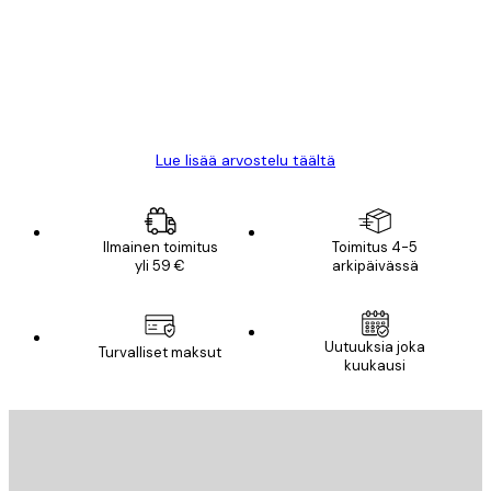
All good alweys
18 touko
Mika S
Lue lisää arvostelu täältä
Ilmainen toimitus
Toimitus 4-5
yli 59 €
arkipäivässä
Uutuuksia joka
Turvalliset maksut
kuukausi