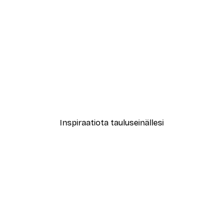
-40%*
le No2 Juliste
Muotikatu Juliste
Alkaen 7,77 €
12,95 €
Inspiraatiota tauluseinällesi