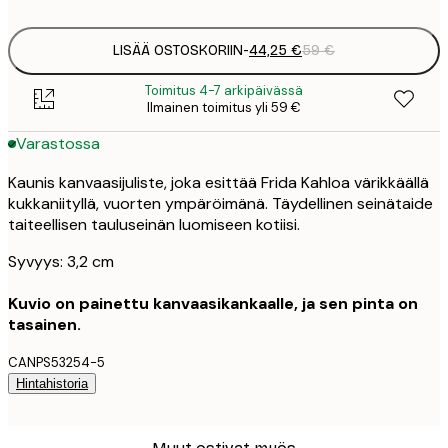
LISÄÄ OSTOSKORIIN
-
44,25 €
59 €
Toimitus 4-7 arkipäivässä
Ilmainen toimitus yli 59 €
Varastossa
Kaunis kanvaasijuliste, joka esittää Frida Kahloa värikkäällä
kukkaniityllä, vuorten ympäröimänä. Täydellinen seinätaide
taiteellisen tauluseinän luomiseen kotiisi.
Syvyys: 3,2 cm
Kuvio on painettu kanvaasikankaalle, ja sen pinta on
tasainen.
CANPS53254-5
Hintahistoria