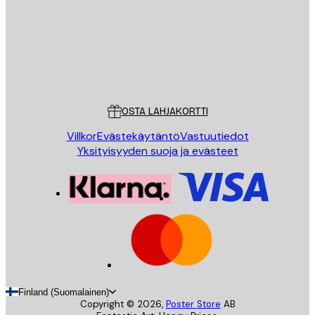
Store
Poster Store
Asiakaspalvelu
OSTA LAHJAKORTTI
Villkor
Evästekäytäntö
Vastuutiedot
Yksityisyyden suoja ja evästeet
Finland (Suomalainen)
Copyright ©
2026
,
Poster Store
AB