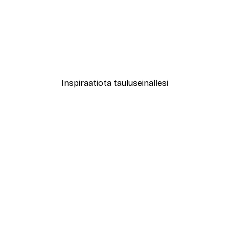
-30%*
le No2 Juliste
New York City Juliste
Alkaen 9,07 €
12,95 €
Inspiraatiota tauluseinällesi