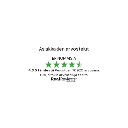
Asiakkaiden arvostelut
ERINOMAISIA
4.3 5 tähdestä
Perustuen 70920 arvosana.
Lue joitakin arvosteluja täältä.
Varmennettu ostaja
asiakkaiden
arvostelut
All good alweys
18 touko