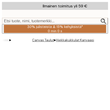
Skip
Ilmainen toimitus yli 59 €
to
main
content.
Etsi tuote, nimi, tuotemerkki...
30% julisteista & 15% kehyksistä*
0 min
0 s
Voimassa
asti:
▸
▸
Canvas Taulut
Hiekkakukkulat Kanvaasi
2026-
08-
06