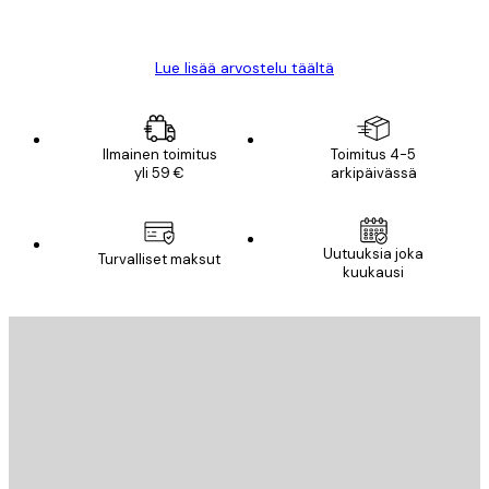
Mika S
Lue lisää arvostelu täältä
Ilmainen toimitus
Toimitus 4-5
yli 59 €
arkipäivässä
Uutuuksia joka
Turvalliset maksut
kuukausi
Sähköposti
LÄHETÄ