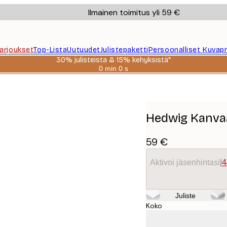
Ilmainen toimitus yli 59 €
Tarjoukset
Top-Lista
Uutuudet
Julistepaketti
Persoonalliset Kuvapr
30% julisteista & 15% kehyksistä*
0 min
0 s
Voimassa
asti:
2026-
08-
06
Hedwig Kanva
59 €
Aktivoi jäsenhintasi
|
4
Juliste
Koko