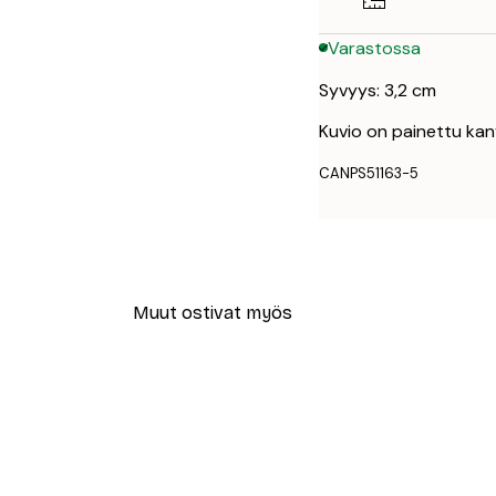
Varastossa
Syvyys: 3,2 cm
Kuvio on painettu kan
CANPS51163-5
Muut ostivat myös