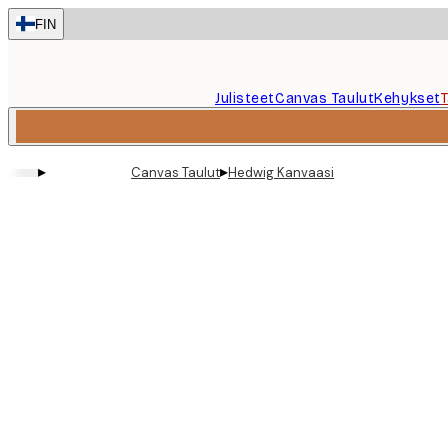
Skip
FIN
to
main
content.
Julisteet
Canvas Taulut
Kehykset
▸
▸
Canvas Taulut
Hedwig Kanvaasi