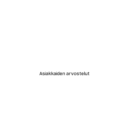
-30%*
New York City Juliste
Alkaen 9,07 €
12,95 €
Asiakkaiden arvostelut