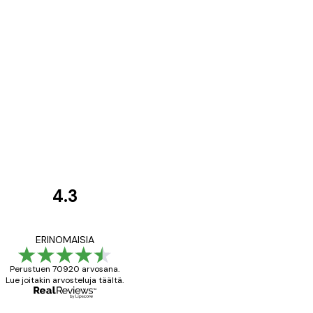
4.3
asiakkaiden
arvostelut
All good alweys
ERINOMAISIA
Perustuen 70920 arvosana.
Lue joitakin arvosteluja täältä.
18 touko
Mika S