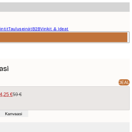
intit
Tauluseinät
B2B
Vinkit & Ideat
asi
DEAL
4,25 €
59 €
Kanvaasi