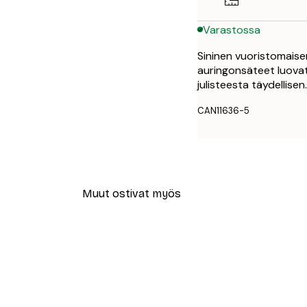
Varastossa
Sininen vuoristomaise
auringonsäteet luova
julisteesta täydellisen.
CAN11636-5
Muut ostivat myös