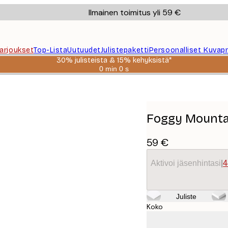
Ilmainen toimitus yli 59 €
Tarjoukset
Top-Lista
Uutuudet
Julistepaketti
Persoonalliset Kuvapr
30% julisteista & 15% kehyksistä*
0 min
0 s
Voimassa
asti:
2026-
08-
06
Foggy Mounta
59 €
Aktivoi jäsenhintasi
|
4
Juliste
Koko