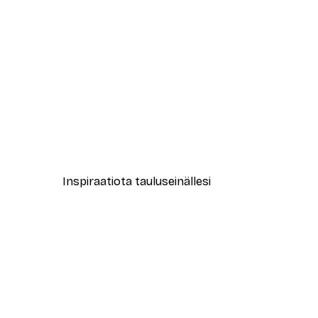
-30%*
New York City Juliste
Alkaen 9,07 €
12,95 €
Inspiraatiota tauluseinällesi