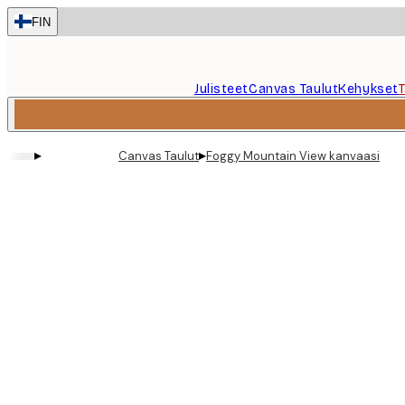
Skip
FIN
to
main
content.
Julisteet
Canvas Taulut
Kehykset
▸
▸
Canvas Taulut
Foggy Mountain View kanvaasi