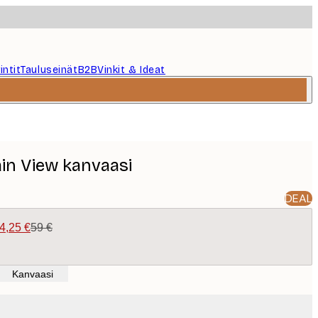
intit
Tauluseinät
B2B
Vinkit & Ideat
in View kanvaasi
DEAL
4,25 €
59 €
Kanvaasi