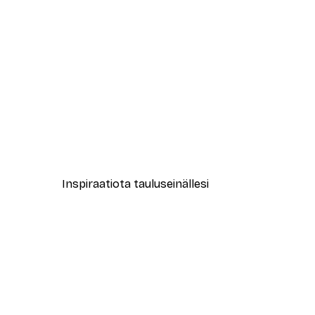
-40%*
Muotikatu Juliste
Alkaen 7,77 €
12,95 €
Inspiraatiota tauluseinällesi