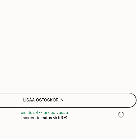
44
74
Ei kehystä
LISÄÄ OSTOSKORIIN
Toimitus 4-7 arkipäivässä
Ilmainen toimitus yli 59 €