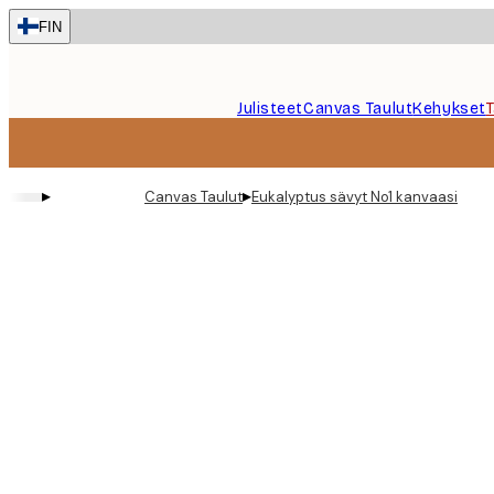
Skip
FIN
to
main
content.
Julisteet
Canvas Taulut
Kehykset
▸
▸
Canvas Taulut
Eukalyptus sävyt No1 kanvaasi