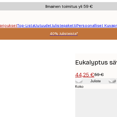
Ilmainen toimitus yli 59 €
Tarjoukset
Top-Lista
Uutuudet
Julistepaketti
Persoonalliset Kuvapr
40% Julisteista*
Eukalyptus sä
44,25 €
59 €
Juliste
Koko