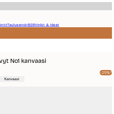
intit
Tauluseinät
B2B
Vinkit & Ideat
vyt No1 kanvaasi
-25%*
Kanvaasi