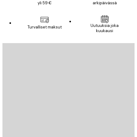
yli 59 €
arkipäivässä
Uutuuksia joka
Turvalliset maksut
kuukausi
Sähköposti
LÄHETÄ
Store
Poster Store
Asiakaspalvelu