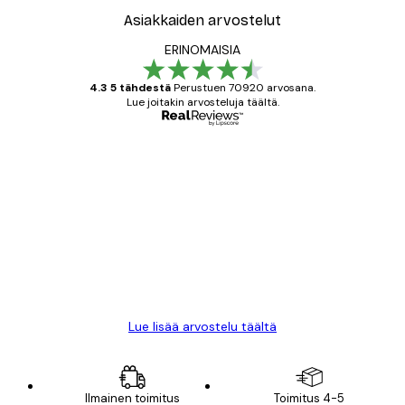
Asiakkaiden arvostelut
ERINOMAISIA
4.3 5 tähdestä
Perustuen 70920 arvosana.
Lue joitakin arvosteluja täältä.
Varmennettu ostaja
asiakkaiden
arvostelut
All good alweys
18 touko
Mika S
Lue lisää arvostelu täältä
Ilmainen toimitus
Toimitus 4-5