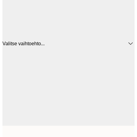
Valitse vaihtoehto...
44