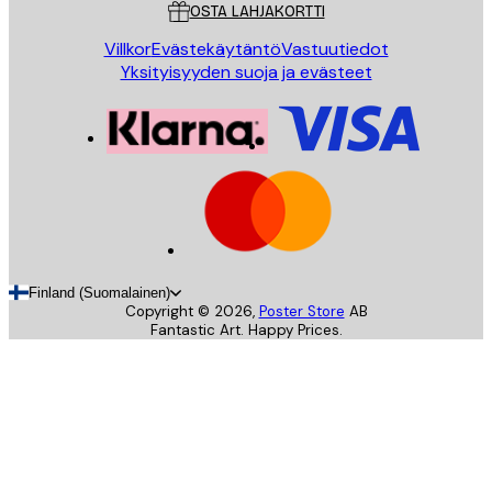
OSTA LAHJAKORTTI
Villkor
Evästekäytäntö
Vastuutiedot
Yksityisyyden suoja ja evästeet
Finland (Suomalainen)
Copyright ©
2026
,
Poster Store
AB
Fantastic Art. Happy Prices.