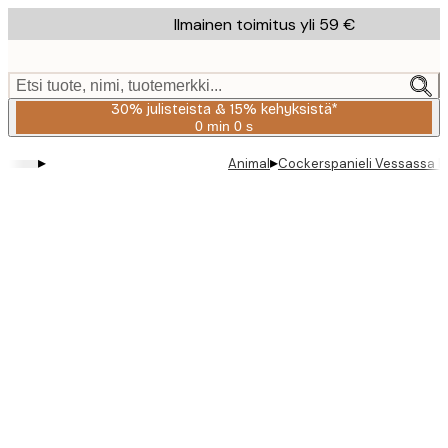
Skip
Ilmainen toimitus yli 59 €
to
main
content.
Etsi tuote, nimi, tuotemerkki...
30% julisteista & 15% kehyksistä*
0 min
0 s
Voimassa
asti:
▸
▸
Animal
Cockerspanieli Vessassa K
2026-
08-
06
Product