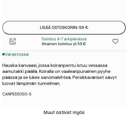
Ei kehystä
LISÄÄ OSTOSKORIIN
-
59 €
Toimitus 4-7 arkipäivässä
Ilmainen toimitus yli 59 €
Varastossa
Hauska kanvaasi, jossa koiranpentu istuu vessassa
aamutakki päällä. Koiralla on vaaleanpunainen pyyhe
päässä ja se lukee sanomalehteä. Persikkaväriset sävyt
luovat lämpimän tunnelman.
CANPS55050-5
Muut ostivat myös