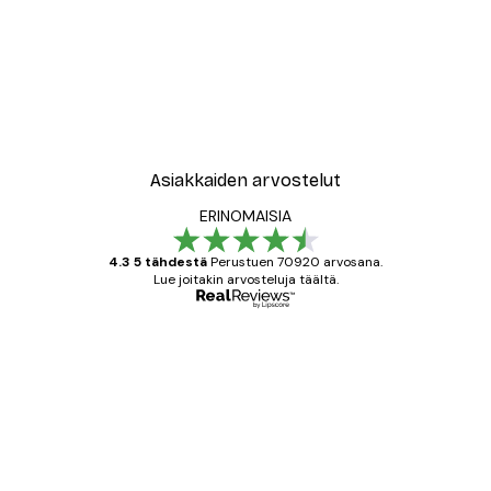
-30%*
New York City Juliste
Alkaen 9,07 €
12,95 €
Asiakkaiden arvostelut
ERINOMAISIA
4.3 5 tähdestä
Perustuen 70920 arvosana.
Lue joitakin arvosteluja täältä.
Varmennettu ostaja
asiakkaiden
arvostelut
All good alweys
18 touko