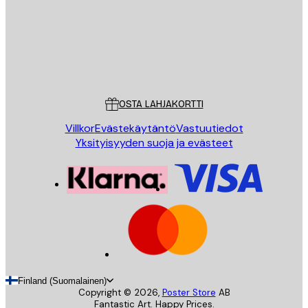
Store
Poster Store
Asiakaspalvelu
OSTA LAHJAKORTTI
Villkor
Evästekäytäntö
Vastuutiedot
Yksityisyyden suoja ja evästeet
Finland (Suomalainen)
Copyright ©
2026
,
Poster Store
AB
Fantastic Art. Happy Prices.