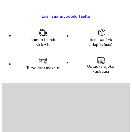
Mika S
Lue lisää arvostelu täältä
Ilmainen toimitus
Toimitus 4-5
yli 59 €
arkipäivässä
Uutuuksia joka
Turvalliset maksut
kuukausi
Sähköposti
LÄHETÄ