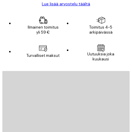
Lue lisää arvostelu täältä
Ilmainen toimitus
Toimitus 4-5
yli 59 €
arkipäivässä
Uutuuksia joka
Turvalliset maksut
kuukausi
Sähköposti
LÄHETÄ