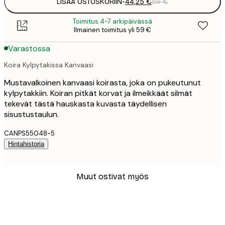
LISÄÄ OSTOSKORIIN
-
44,25 €
59 €
Toimitus 4-7 arkipäivässä
Ilmainen toimitus yli 59 €
Varastossa
Koira Kylpytakissa Kanvaasi
Mustavalkoinen kanvaasi koirasta, joka on pukeutunut
kylpytakkiin. Koiran pitkät korvat ja ilmeikkäät silmät
tekevät tästä hauskasta kuvasta täydellisen
sisustustaulun.
CANPS55048-5
Hintahistoria
Muut ostivat myös