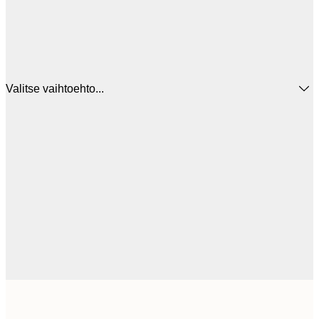
Valitse vaihtoehto...
44
30x40 cm