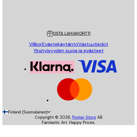
Store
Poster Store
Asiakaspalvelu
OSTA LAHJAKORTTI
Villkor
Evästekäytäntö
Vastuutiedot
Yksityisyyden suoja ja evästeet
Finland (Suomalainen)
Copyright ©
2026
,
Poster Store
AB
Fantastic Art. Happy Prices.