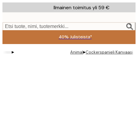
Skip
Ilmainen toimitus yli 59 €
to
main
content.
Etsi tuote, nimi, tuotemerkki...
40% Julisteista*
▸
▸
Animal
Cockerspanieli Kanvaasi
Product