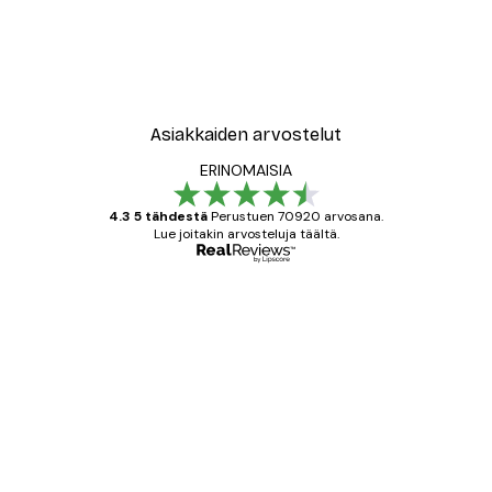
-40%*
le No2 Juliste
Muotikatu Juliste
Alkaen 7,77 €
12,95 €
Asiakkaiden arvostelut
ERINOMAISIA
4.3 5 tähdestä
Perustuen 70920 arvosana.
Lue joitakin arvosteluja täältä.
Varmennettu ostaja
asiakkaiden
arvostelut
All good alweys
18 touko
Mika S