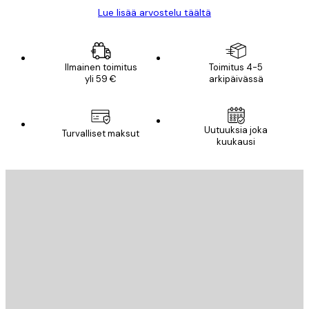
Lue lisää arvostelu täältä
Ilmainen toimitus
Toimitus 4-5
yli 59 €
arkipäivässä
Uutuuksia joka
Turvalliset maksut
kuukausi
Sähköposti
LÄHETÄ