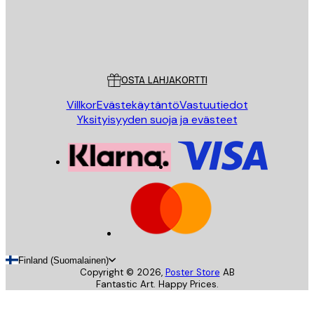
Store
Poster Store
Asiakaspalvelu
OSTA LAHJAKORTTI
Villkor
Evästekäytäntö
Vastuutiedot
Yksityisyyden suoja ja evästeet
Finland (Suomalainen)
Copyright ©
2026
,
Poster Store
AB
Fantastic Art. Happy Prices.