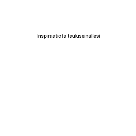
le No2 Juliste
Muotikatu Juliste
Alkaen 7,77 €
12,95 €
Inspiraatiota tauluseinällesi