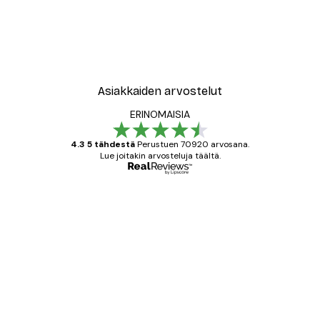
Asiakkaiden arvostelut
ERINOMAISIA
4.3 5 tähdestä
Perustuen 70920 arvosana.
Lue joitakin arvosteluja täältä.
Varmennettu ostaja
asiakkaiden
arvostelut
All good alweys
18 touko
Mika S