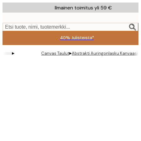
Skip
Ilmainen toimitus yli 59 €
to
main
content.
Etsi tuote, nimi, tuotemerkki...
40% Julisteista*
▸
▸
Canvas Taulut
Abstrakti Auringonlasku Kanvaasi