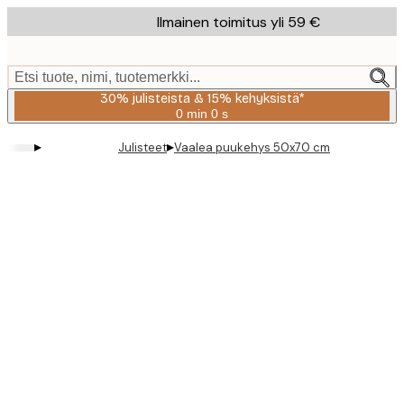
Skip
Ilmainen toimitus yli 59 €
to
main
content.
Etsi tuote, nimi, tuotemerkki...
30% julisteista & 15% kehyksistä*
0 min
0 s
Voimassa
asti:
▸
▸
Julisteet
Vaalea puukehys 50x70 cm
2026-
08-
06