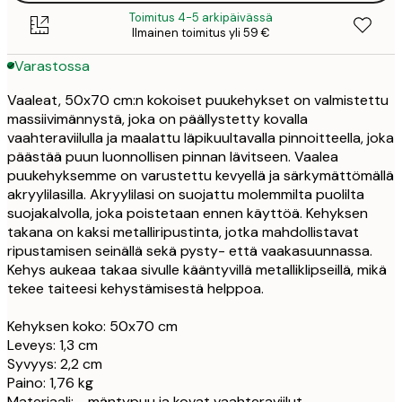
Toimitus 4-5 arkipäivässä
Ilmainen toimitus yli 59 €
Varastossa
Vaaleat, 50x70 cm:n kokoiset puukehykset on valmistettu
massiivimännystä, joka on päällystetty kovalla
vaahteraviilulla ja maalattu läpikuultavalla pinnoitteella, joka
päästää puun luonnollisen pinnan lävitseen. Vaalea
puukehyksemme on varustettu kevyellä ja särkymättömällä
akryylilasilla. Akryylilasi on suojattu molemmilta puolilta
suojakalvolla, joka poistetaan ennen käyttöä. Kehyksen
takana on kaksi metalliripustinta, jotka mahdollistavat
ripustamisen seinällä sekä pysty- että vaakasuunnassa.
Kehys aukeaa takaa sivulle kääntyvillä metalliklipseillä, mikä
tekee taiteesi kehystämisestä helppoa.
Kehyksen koko: 50x70 cm
Leveys: 1,3 cm
Syvyys: 2,2 cm
Paino: 1,76 kg
Materiaali: - mäntypuu ja kovat vaahteraviilut