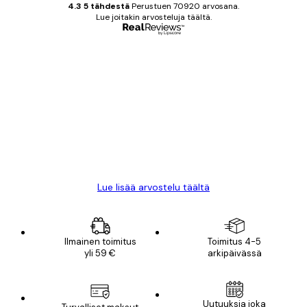
4.3 5 tähdestä
Perustuen 70920 arvosana.
Lue joitakin arvosteluja täältä.
Varmennettu ostaja
asiakkaiden
arvostelut
All good alweys
18 touko
Mika S
Lue lisää arvostelu täältä
Ilmainen toimitus
Toimitus 4-5
yli 59 €
arkipäivässä
Uutuuksia joka