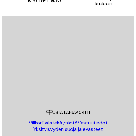
Turvalliset maksut
kuukausi
Sähköposti
LÄHETÄ
Store
Poster Store
Asiakaspalvelu
OSTA LAHJAKORTTI
Villkor
Evästekäytäntö
Vastuutiedot
Yksityisyyden suoja ja evästeet