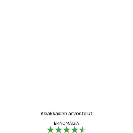
-30%*
vat Kukat Juliste
Abstrakti beige marmori N
Alkaen 15,02 €
21,45 €
Asiakkaiden arvostelut
ERINOMAISIA