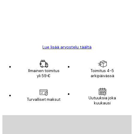
arvostelut
All good alweys
18 touko
Mika S
Lue lisää arvostelu täältä
Ilmainen toimitus
Toimitus 4-5
yli 59 €
arkipäivässä
Uutuuksia joka
Turvalliset maksut
kuukausi