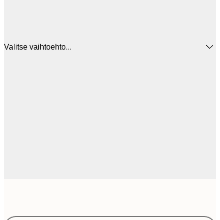
Valitse vaihtoehto...
8