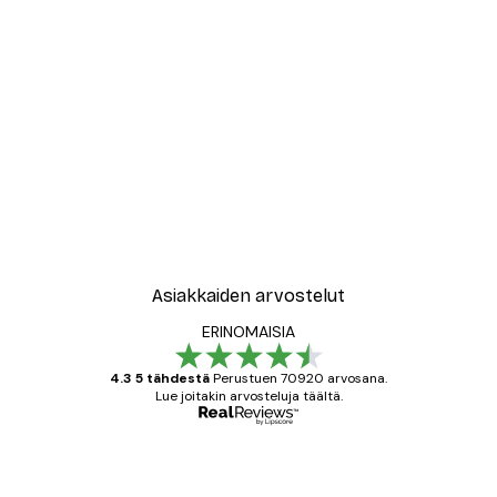
-30%*
le No2 Juliste
New York City Juliste
Alkaen 9,07 €
12,95 €
Asiakkaiden arvostelut
ERINOMAISIA
4.3 5 tähdestä
Perustuen 70920 arvosana.
Lue joitakin arvosteluja täältä.
Varmennettu ostaja
asiakkaiden