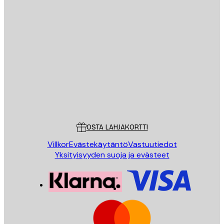
Sähköposti
LÄHETÄ
Store
Poster Store
Asiakaspalvelu
OSTA LAHJAKORTTI
Villkor
Evästekäytäntö
Vastuutiedot
Yksityisyyden suoja ja evästeet