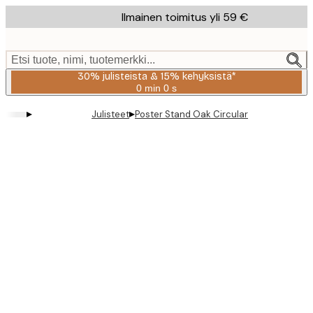
Skip
Ilmainen toimitus yli 59 €
to
main
content.
Etsi tuote, nimi, tuotemerkki...
30% julisteista & 15% kehyksistä*
0 min
0 s
Voimassa
asti:
▸
▸
Julisteet
Poster Stand Oak Circular
2026-
08-
06
Product