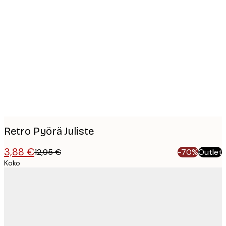
Product
images
Retro Pyörä Juliste
3,88 €
12,95 €
-70%
Outlet
Koko