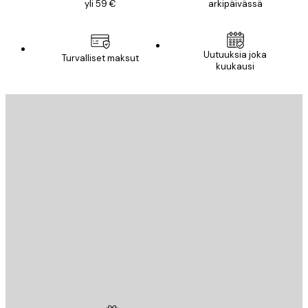
yli 59 €
arkipäivässä
Uutuuksia joka
Turvalliset maksut
kuukausi
Sähköposti
LÄHETÄ
Store
Poster Store
Asiakaspalvelu