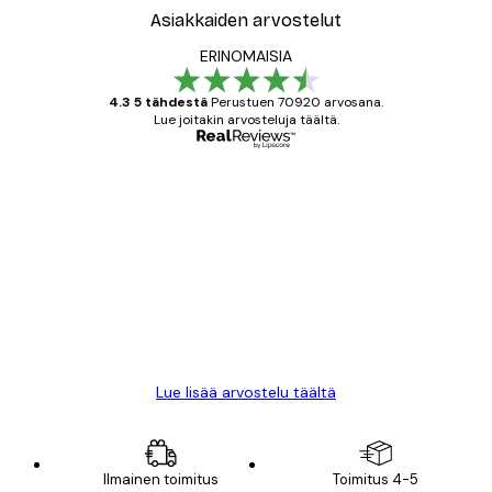
Asiakkaiden arvostelut
ERINOMAISIA
4.3 5 tähdestä
Perustuen 70920 arvosana.
Lue joitakin arvosteluja täältä.
Varmennettu ostaja
asiakkaiden
arvostelut
All good alweys
18 touko
Mika S
Lue lisää arvostelu täältä
Ilmainen toimitus
Toimitus 4-5