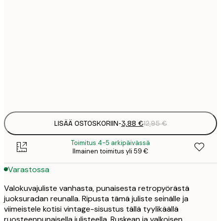
3
21x30 cm
1
5
30x40 cm
2
8
50x70 cm
3
Frame
options
LISÄÄ OSTOSKORIIN
-
3,88 €
12,95 €
Toimitus 4-5 arkipäivässä
Ilmainen toimitus yli 59 €
Varastossa
Valokuvajuliste vanhasta, punaisesta retropyörästä
juoksuradan reunalla. Ripusta tämä juliste seinälle ja
viimeistele kotisi vintage-sisustus tällä tyylikäällä
ruosteenpunaisella julisteella. Ruskean ja valkoisen