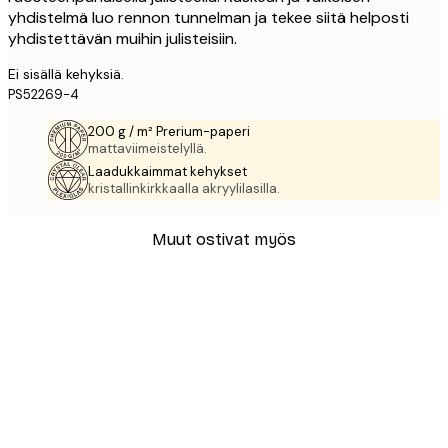
yhdistelmä luo rennon tunnelman ja tekee siitä helposti
yhdistettävän muihin julisteisiin.
Ei sisällä kehyksiä.
PS52269-4
200 g / m² Prerium-paperi
mattaviimeistelyllä.
Laadukkaimmat kehykset
kristallinkirkkaalla akryylilasilla.
Muut ostivat myös