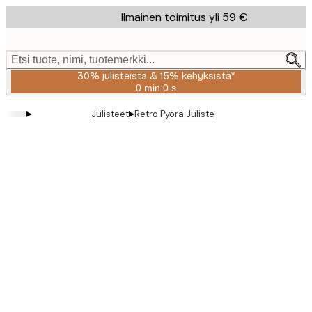
Skip
Ilmainen toimitus yli 59 €
to
main
content.
Etsi tuote, nimi, tuotemerkki...
30% julisteista & 15% kehyksistä*
0 min
0 s
Voimassa
asti:
▸
▸
Julisteet
Retro Pyörä Juliste
2026-
08-
06