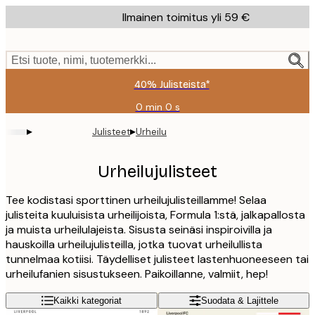
Skip
Ilmainen toimitus yli 59 €
to
main
content.
Etsi tuote, nimi, tuotemerkki...
40% Julisteista*
0 min
0 s
Voimassa
asti:
▸
▸
Julisteet
Urheilu
2026-
08-
09
Urheilujulisteet
Tee kodistasi sporttinen urheilujulisteillamme! Selaa
julisteita kuuluisista urheilijoista, Formula 1:stä, jalkapallosta
ja muista urheilulajeista. Sisusta seinäsi inspiroivilla ja
hauskoilla urheilujulisteilla, jotka tuovat urheilullista
tunnelmaa kotiisi. Täydelliset julisteet lastenhuoneeseen tai
urheilufanien sisustukseen. Paikoillanne, valmiit, hep!
Kaikki kategoriat
Suodata & Lajittele