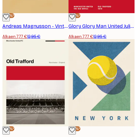
-40%*
-40%*
Andreas Magnusson - Vintage Baseball-hanska ja Pallo Juliste
Glory Glory Man United Juliste
Alkaen 7,77 €
12,95 €
Alkaen 7,77 €
12,95 €
-40%*
-40%*