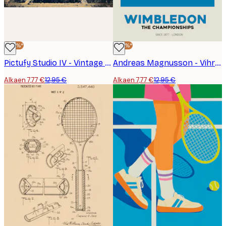
-40%*
-40%*
Pictufy Studio IV - Vintage Baseballin Lyönti Juliste
Andreas Magnusson - Vihreän Kentän Tennispallo Juliste
Alkaen 7,77 €
12,95 €
Alkaen 7,77 €
12,95 €