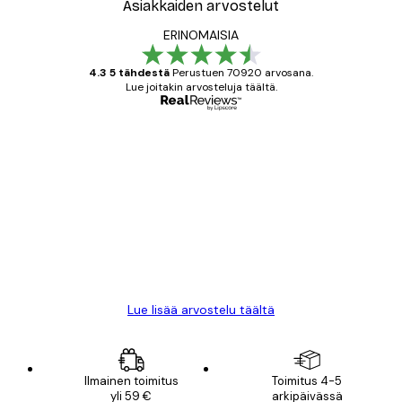
Asiakkaiden arvostelut
ERINOMAISIA
4.3 5 tähdestä
Perustuen 70920 arvosana.
Lue joitakin arvosteluja täältä.
Varmennettu ostaja
asiakkaiden
arvostelut
All good alweys
18 touko
Mika S
Lue lisää arvostelu täältä
Ilmainen toimitus
Toimitus 4-5
yli 59 €
arkipäivässä