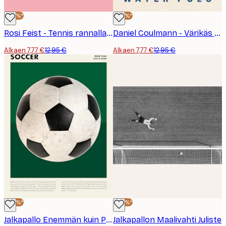
-40%*
-40%*
Rosi Feist - Tennis rannalla Juliste
Daniel Coulmann - Värikäs Vesipallo Juliste
Alkaen 7,77 €
12,95 €
Alkaen 7,77 €
12,95 €
-40%*
-40%*
Jalkapallo Enemmän kuin Peli Juliste
Jalkapallon Maalivahti Juliste