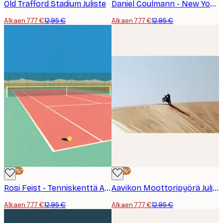
Old Trafford Stadium Juliste
Daniel Coulmann - New York Tennis Geometrinen Juliste
Alkaen 7,77 €
12,95 €
Alkaen 7,77 €
12,95 €
-40%*
-40%*
Rosi Feist - Tenniskenttä Autiomaassa Juliste
Aavikon Moottoripyörä Juliste
Alkaen 7,77 €
12,95 €
Alkaen 7,77 €
12,95 €