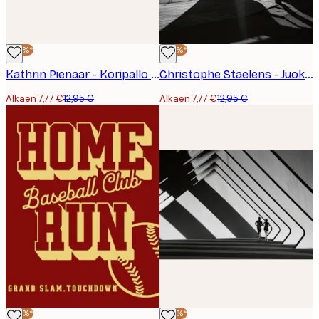
-40%*
-40%*
Kathrin Pienaar - Koripallo Juliste
Christophe Staelens - Juokseva Mies Kaaren Läpi Juliste
Alkaen 7,77 €
12,95 €
Alkaen 7,77 €
12,95 €
-40%*
-40%*