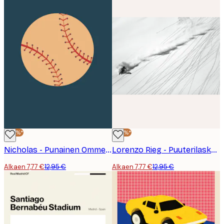
-40%*
-40%*
Nicholas - Punainen Ommeltu Baseball Juliste
Lorenzo Rieg - Puuterilaskettelu Juliste
Alkaen 7,77 €
12,95 €
Alkaen 7,77 €
12,95 €