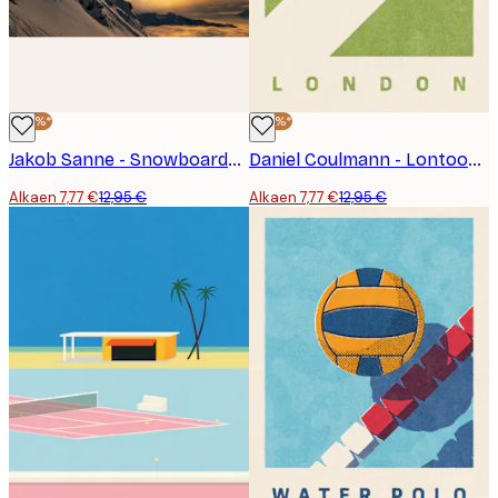
-40%*
-40%*
Jakob Sanne - Snowboarder Sunset Jump Juliste
Daniel Coulmann - Lontoon Tenniskenttätyyli Juliste
Alkaen 7,77 €
12,95 €
Alkaen 7,77 €
12,95 €