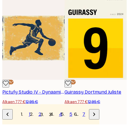
-40%*
-40%*
Pictufy Studio IV - Dynaaminen Driblaava Pelaaja Juliste
Guirassy Dortmund Juliste
Alkaen 7,77 €
12,95 €
Alkaen 7,77 €
12,95 €
1
2
4
5
…
7
3