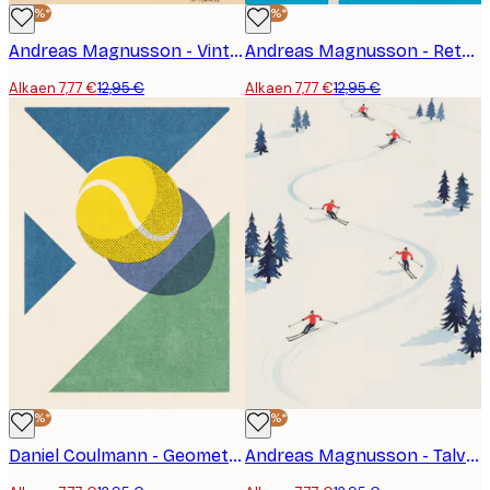
-40%*
-40%*
Andreas Magnusson - Vintage tennismaila patentti Juliste
Andreas Magnusson - Retro Tennispelaaja Juliste
Alkaen 7,77 €
12,95 €
Alkaen 7,77 €
12,95 €
-40%*
-40%*
Daniel Coulmann - Geometrinen Tennispallo Juliste
Andreas Magnusson - Talvinen Vuorihiihto Juliste