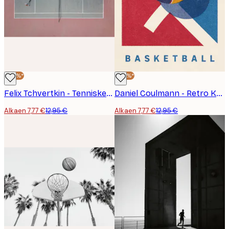
-40%*
-40%*
Felix Tchvertkin - Tenniskentän Varjoleikki Juliste
Daniel Coulmann - Retro Koripallipeli Juliste
Alkaen 7,77 €
12,95 €
Alkaen 7,77 €
12,95 €