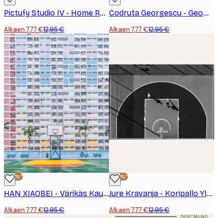
Pictufy Studio IV - Home Run Baseball Club Juliste
Codruta Georgescu - Geometriset Juoksijat Juliste
Alkaen 7,77 €
12,95 €
Alkaen 7,77 €
12,95 €
-40%*
-40%*
HAN XIAOBEI - Värikäs Kaupunkikenttä Juliste
Jure Kravanja - Koripallo Ylhäältä Juliste
Alkaen 7,77 €
12,95 €
Alkaen 7,77 €
12,95 €