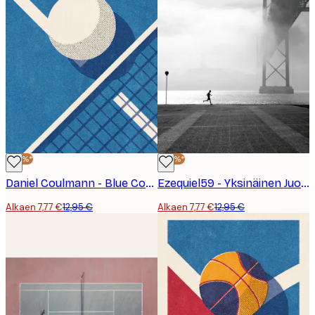
-40%*
-40%*
Daniel Coulmann - Blue Court Tennisottelu Juliste
Ezequiel59 - Yksinäinen Juoksija Sillalla Juliste
Alkaen 7,77 €
12,95 €
Alkaen 7,77 €
12,95 €