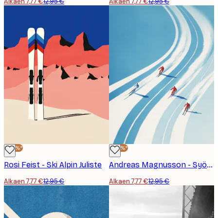
Alkaen 7,77 €
12,95 €
Alkaen 7,77 €
12,95 €
-40%*
-40%*
Rosi Feist - Ski Alpin Juliste
Andreas Magnusson - Syöksylaskukilpailu Juliste
Alkaen 7,77 €
12,95 €
Alkaen 7,77 €
12,95 €