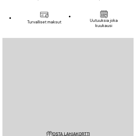
Uutuuksia joka
Turvalliset maksut
kuukausi
Sähköposti
LÄHETÄ
Store
Poster Store
Asiakaspalvelu
OSTA LAHJAKORTTI