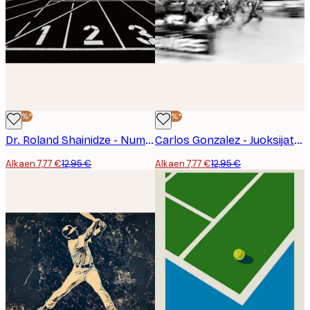
-40%*
-40%*
Dr. Roland Shainidze - Numeroitu Kilparata Juliste
Carlos Gonzalez - Juoksijat täydessä vauhdissa juliste
Alkaen 7,77 €
12,95 €
Alkaen 7,77 €
12,95 €