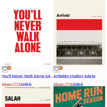
-40%*
-40%*
You'll Never Walk Alone Juliste
Anfieldin stadion Juliste
Alkaen 7,77 €
12,95 €
Alkaen 7,77 €
12,95 €