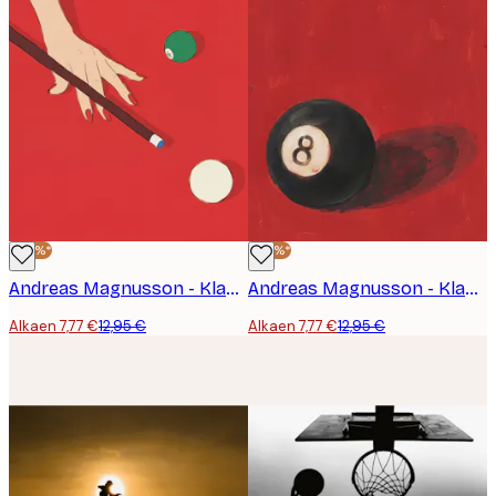
-40%*
-40%*
Andreas Magnusson - Klassinen Biljardilyönti Juliste
Andreas Magnusson - Klassinen Kahdeksanpallo Juliste
Alkaen 7,77 €
12,95 €
Alkaen 7,77 €
12,95 €