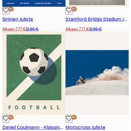
-40%*
-40%*
Sininen Juliste
Stamford Bridge Stadium Juliste
Alkaen 7,77 €
12,95 €
Alkaen 7,77 €
12,95 €
-40%*
-40%*
Daniel Coulmann - Klassinen Jalkapallokenttä Juliste
Motocross Juliste