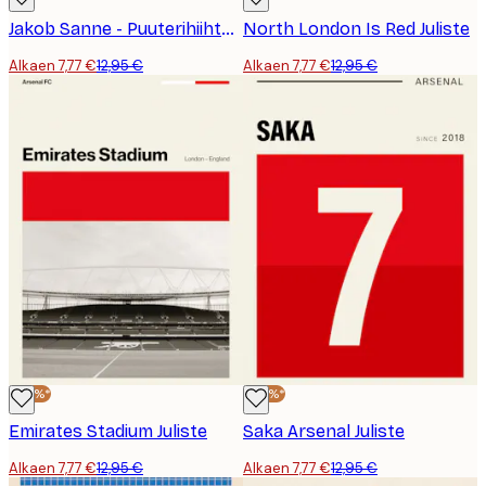
Jakob Sanne - Puuterihiihto Juliste
North London Is Red Juliste
Alkaen 7,77 €
12,95 €
Alkaen 7,77 €
12,95 €
-40%*
-40%*
Emirates Stadium Juliste
Saka Arsenal Juliste
Alkaen 7,77 €
12,95 €
Alkaen 7,77 €
12,95 €