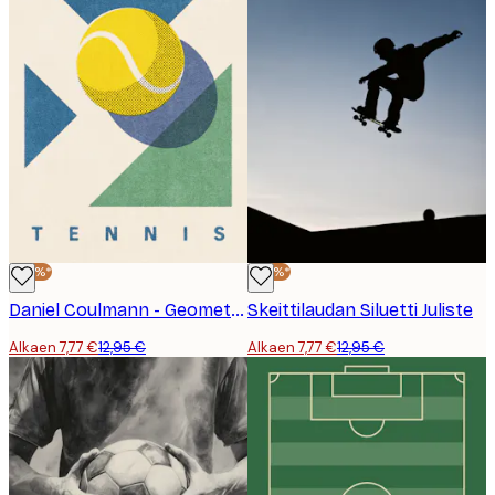
-40%*
-40%*
Daniel Coulmann - Geometrinen Tennispallo No2 Juliste
Skeittilaudan Siluetti Juliste
Alkaen 7,77 €
12,95 €
Alkaen 7,77 €
12,95 €