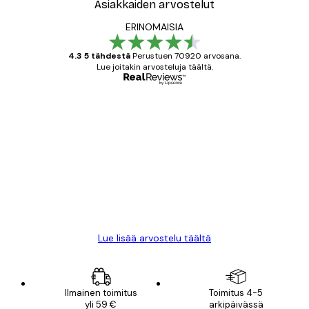
Asiakkaiden arvostelut
ERINOMAISIA
4.3 5 tähdestä
Perustuen 70920 arvosana.
Lue joitakin arvosteluja täältä.
Varmennettu ostaja
asiakkaiden
arvostelut
All good alweys
18 touko
Mika S
Lue lisää arvostelu täältä
Ilmainen toimitus
Toimitus 4-5
yli 59 €
arkipäivässä