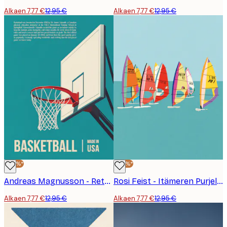
Alkaen 7,77 €
12,95 €
Alkaen 7,77 €
12,95 €
-40%*
-40%*
Andreas Magnusson - Retro Koripallokori Juliste
Rosi Feist - Itämeren Purjelautailu Juliste
Alkaen 7,77 €
12,95 €
Alkaen 7,77 €
12,95 €