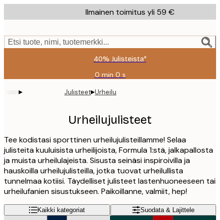
Skip
Ilmainen toimitus yli 59 €
to
main
content.
Etsi tuote, nimi, tuotemerkki...
40% Julisteista*
0 min
0 s
Voimassa
asti:
▸
▸
Julisteet
Urheilu
2026-
08-
09
Urheilujulisteet
Tee kodistasi sporttinen urheilujulisteillamme! Selaa
julisteita kuuluisista urheilijoista, Formula 1:stä, jalkapallosta
ja muista urheilulajeista. Sisusta seinäsi inspiroivilla ja
hauskoilla urheilujulisteilla, jotka tuovat urheilullista
tunnelmaa kotiisi. Täydelliset julisteet lastenhuoneeseen tai
urheilufanien sisustukseen. Paikoillanne, valmiit, hep!
Kaikki kategoriat
Suodata & Lajittele