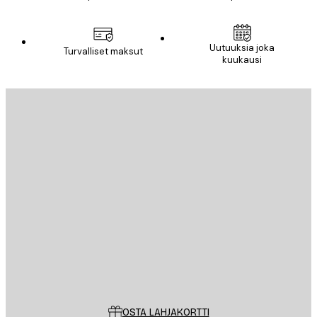
Uutuuksia joka
Turvalliset maksut
kuukausi
Sähköposti
LÄHETÄ
Store
Poster Store
Asiakaspalvelu
OSTA LAHJAKORTTI