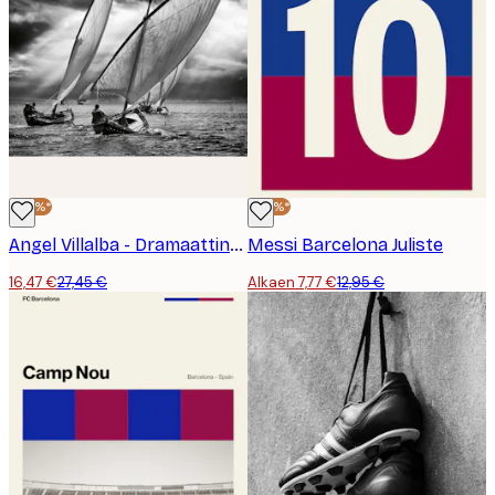
-40%*
-40%*
Angel Villalba - Dramaattinen Purjehduskilpailu Juliste
Messi Barcelona Juliste
16,47 €
27,45 €
Alkaen 7,77 €
12,95 €