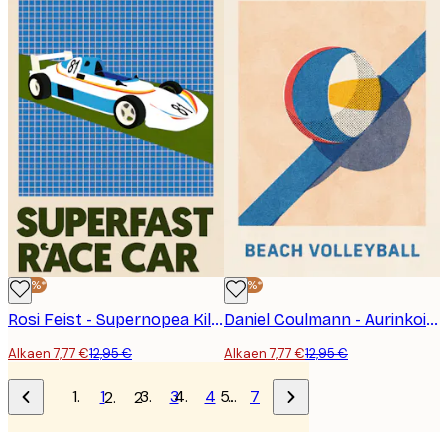
-40%*
-40%*
Rosi Feist - Supernopea Kilpa-auto Juliste
Daniel Coulmann - Aurinkoinen Rantalentopallo Juliste
Alkaen 7,77 €
12,95 €
Alkaen 7,77 €
12,95 €
1
3
4
…
7
2