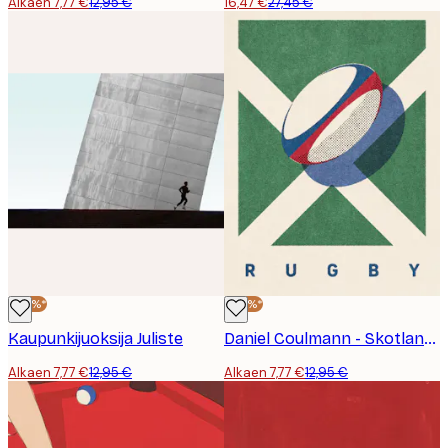
Alkaen 7,77 €
12,95 €
16,47 €
27,45 €
-40%*
-40%*
Kaupunkijuoksija Juliste
Daniel Coulmann - Skotlantilainen Rugbypallo Juliste
Alkaen 7,77 €
12,95 €
Alkaen 7,77 €
12,95 €