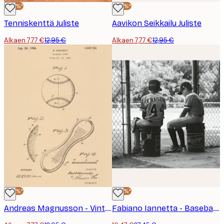
-40%*
-40%*
Tenniskenttä Juliste
Aavikon Seikkailu Juliste
Alkaen 7,77 €
12,95 €
Alkaen 7,77 €
12,95 €
-40%*
-40%*
Andreas Magnusson - Vintage Baseball Patenttipiirustus Juliste
Fabiano Iannetta - Baseball-pojat Odottamassa Juliste