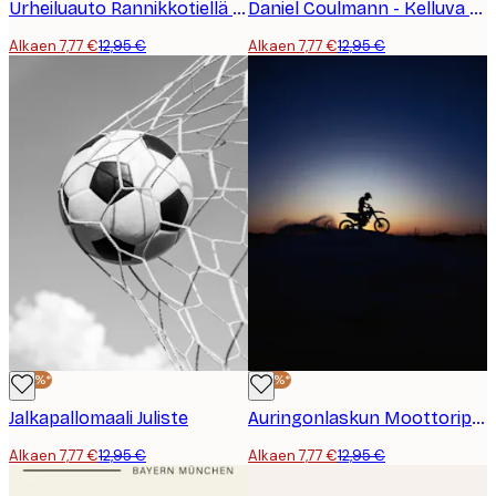
Urheiluauto Rannikkotiellä Juliste
Daniel Coulmann - Kelluva Rantapallo Kesä Juliste
Alkaen 7,77 €
12,95 €
Alkaen 7,77 €
12,95 €
-40%*
-40%*
Jalkapallomaali Juliste
Auringonlaskun Moottoripyöräilijä Juliste
Alkaen 7,77 €
12,95 €
Alkaen 7,77 €
12,95 €