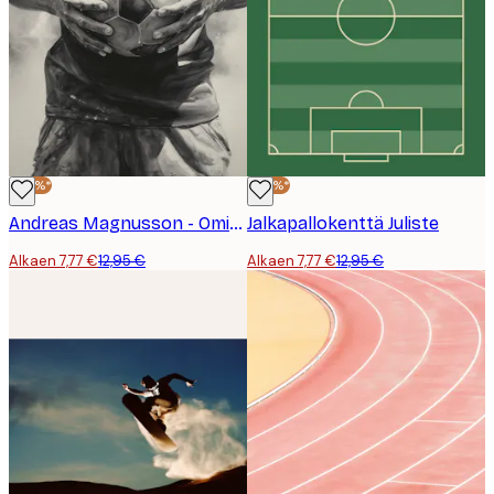
-40%*
-40%*
Andreas Magnusson - Omistautunut Jalkapalloilija Juliste
Jalkapallokenttä Juliste
Alkaen 7,77 €
12,95 €
Alkaen 7,77 €
12,95 €