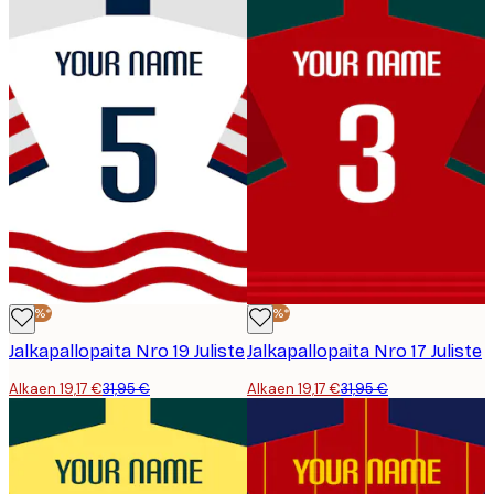
-40%*
-40%*
Jalkapallopaita Nro 19 Juliste
Jalkapallopaita Nro 17 Juliste
Alkaen 19,17 €
31,95 €
Alkaen 19,17 €
31,95 €