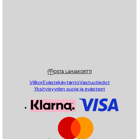
Sähköposti
LÄHETÄ
Store
Poster Store
Asiakaspalvelu
OSTA LAHJAKORTTI
Villkor
Evästekäytäntö
Vastuutiedot
Yksityisyyden suoja ja evästeet