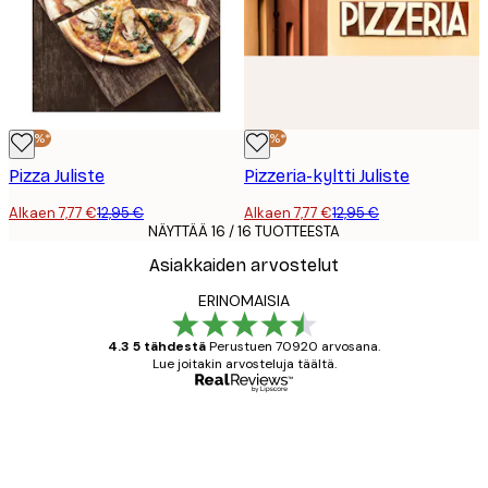
-40%*
-40%*
Pizza Juliste
Pizzeria-kyltti Juliste
Alkaen 7,77 €
12,95 €
Alkaen 7,77 €
12,95 €
NÄYTTÄÄ 16 / 16 TUOTTEESTA
Asiakkaiden arvostelut
ERINOMAISIA
4.3 5 tähdestä
Perustuen 70920 arvosana.
Lue joitakin arvosteluja täältä.
Varmennettu ostaja
asiakkaiden
arvostelut
All good alweys