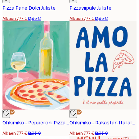
Pizza Pane Dolci Juliste
Pizzaviipale Juliste
Alkaen 7,77 €
12,95 €
Alkaen 7,77 €
12,95 €
-40%*
-40%*
Ohkimiko - Pepperoni Pizza ja Viini Juliste
Ohkimiko - Rakastan Italialaista Pizzaa Juliste
Alkaen 7,77 €
12,95 €
Alkaen 7,77 €
12,95 €