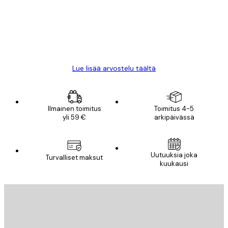
18 touko
Mika S
Lue lisää arvostelu täältä
Ilmainen toimitus
Toimitus 4-5
yli 59 €
arkipäivässä
Uutuuksia joka
Turvalliset maksut
kuukausi