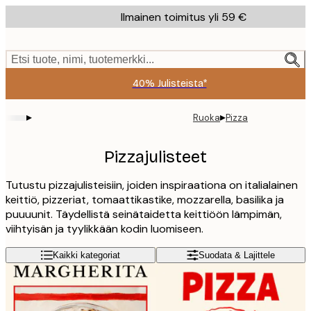
Skip
Ilmainen toimitus yli 59 €
to
main
content.
Etsi tuote, nimi, tuotemerkki...
40% Julisteista*
▸
▸
Ruoka
Pizza
Pizzajulisteet
Tutustu pizzajulisteisiin, joiden inspiraationa on italialainen
keittiö, pizzeriat, tomaattikastike, mozzarella, basilika ja
puuuunit. Täydellistä seinätaidetta keittiöön lämpimän,
viihtyisän ja tyylikkään kodin luomiseen.
Kaikki kategoriat
Suodata & Lajittele