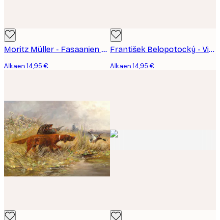
Moritz Müller - Fasaanien Metsästys Juliste
František Belopotocký - Villiankojen Metsästys Juliste
Alkaen 14,95 €
Alkaen 14,95 €