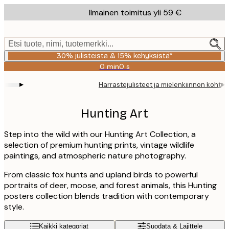
Skip
Ilmainen toimitus yli 59 €
to
main
content.
Etsi tuote, nimi, tuotemerkki...
30% julisteista & 15% kehyksistä*
0 min
0 s
Voimassa
asti:
▸
▸
Harrastejulisteet ja mielenkiinnon kohtee
H
2026-
08-
06
Hunting Art
Step into the wild with our Hunting Art Collection, a
selection of premium hunting prints, vintage wildlife
paintings, and atmospheric nature photography.
From classic fox hunts and upland birds to powerful
portraits of deer, moose, and forest animals, this Hunting
posters collection blends tradition with contemporary
style.
Kaikki kategoriat
Suodata & Lajittele