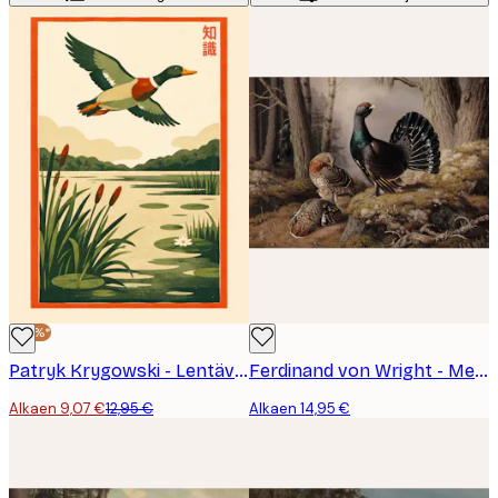
-30%*
Patryk Krygowski - Lentävä Sinisorsa Järven Yllä Juliste
Ferdinand von Wright - Metsot Kosimassa Juliste
Alkaen 9,07 €
12,95 €
Alkaen 14,95 €