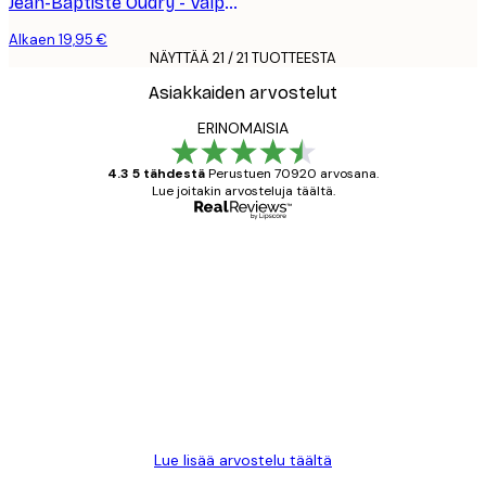
Jean-Baptiste Oudry - Valpas Peura Juliste
Alkaen 19,95 €
NÄYTTÄÄ 21 / 21 TUOTTEESTA
Asiakkaiden arvostelut
ERINOMAISIA
4.3 5 tähdestä
Perustuen 70920 arvosana.
Lue joitakin arvosteluja täältä.
Varmennettu ostaja
asiakkaiden
arvostelut
All good alweys
18 touko
Mika S
Lue lisää arvostelu täältä