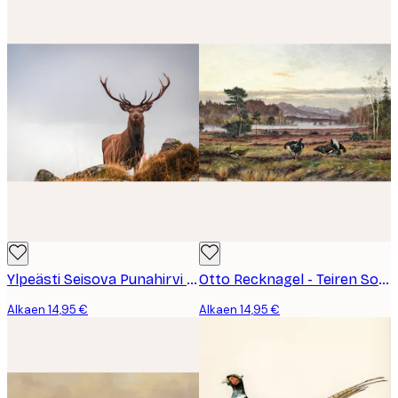
Ylpeästi Seisova Punahirvi Uros Juliste
Otto Recknagel - Teiren Soidinleikki Juliste
Alkaen 14,95 €
Alkaen 14,95 €