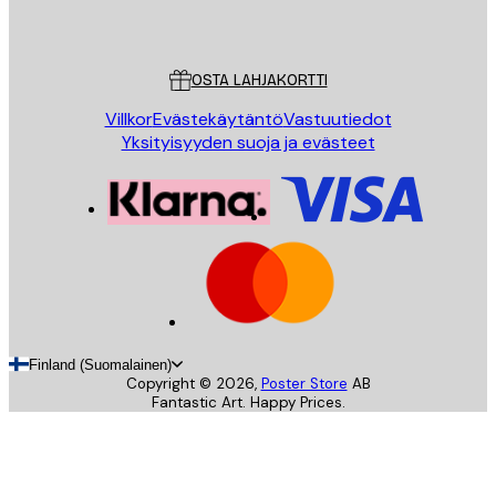
Poster Store
Asiakaspalvelu
OSTA LAHJAKORTTI
Villkor
Evästekäytäntö
Vastuutiedot
Yksityisyyden suoja ja evästeet
Finland (Suomalainen)
Copyright ©
2026
,
Poster Store
AB
Fantastic Art. Happy Prices.