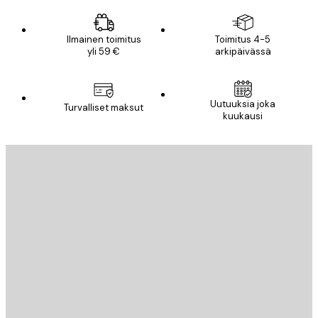
Ilmainen toimitus
Toimitus 4-5
yli 59 €
arkipäivässä
Sähköposti
Uutuuksia joka
Turvalliset maksut
kuukausi
TILAA
Tietosuojakäytäntö
Sähköposti
LÄHETÄ
Store