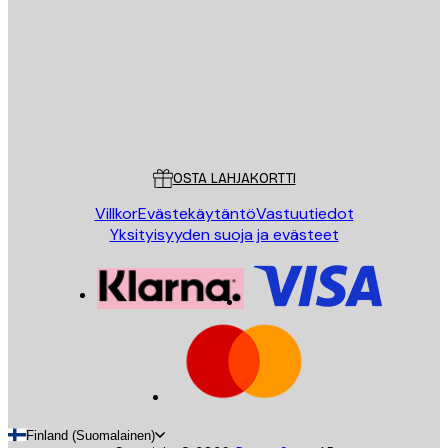
LÄHETÄ
Store
Poster Store
Asiakaspalvelu
OSTA LAHJAKORTTI
Villkor
Evästekäytäntö
Vastuutiedot
Yksityisyyden suoja ja evästeet
Finland (Suomalainen)