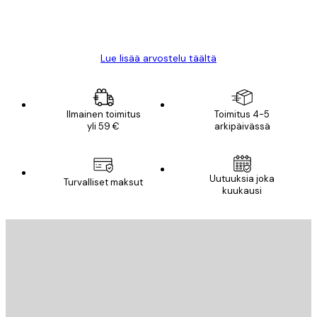
18 touko
Mika S
Lue lisää arvostelu täältä
Ilmainen toimitus
Toimitus 4-5
yli 59 €
arkipäivässä
Uutuuksia joka
Turvalliset maksut
kuukausi
Sähköposti