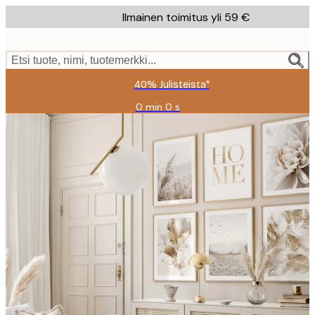
Skip
Ilmainen toimitus yli 59 €
to
main
content.
Etsi tuote, nimi, tuotemerkki...
40% Julisteista*
0 min
0 s
Voimassa
asti:
2026-
08-
09