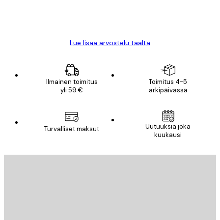
18 touko
Mika S
Lue lisää arvostelu täältä
Ilmainen toimitus
Toimitus 4-5
yli 59 €
arkipäivässä
Uutuuksia joka
Turvalliset maksut
kuukausi
Sähköposti