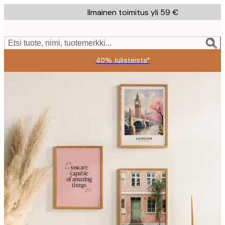
Skip
Ilmainen toimitus yli 59 €
to
main
content.
Etsi tuote, nimi, tuotemerkki...
40% Julisteista*