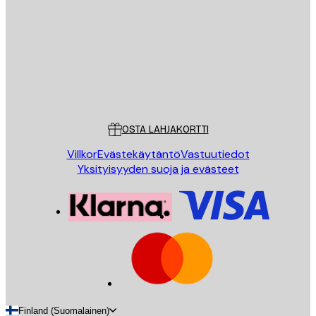
LÄHETÄ
Store
Poster Store
Asiakaspalvelu
OSTA LAHJAKORTTI
Villkor
Evästekäytäntö
Vastuutiedot
Yksityisyyden suoja ja evästeet
Finland (Suomalainen)