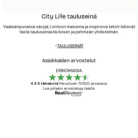
City Life tauluseinä
Vaaleanpunaisia sävyjä, Lontoon maisema ja inspiroiva teksti tekevät
tästä tauluseinästä iloisen ja pehmeän yhdistelmän.
TAULUSEINÄT
Asiakkaiden arvostelut
ERINOMAISIA
4.3 5 tähdestä
Perustuen 70920 arvosana.
Lue joitakin arvosteluja täältä.
Varmennettu ostaja
asiakkaiden
arvostelut
All good alweys