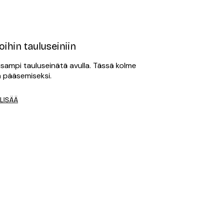
ihin tauluseiniin
isampi tauluseinätä avulla. Tässä kolme
n pääsemiseksi.
 LISÄÄ