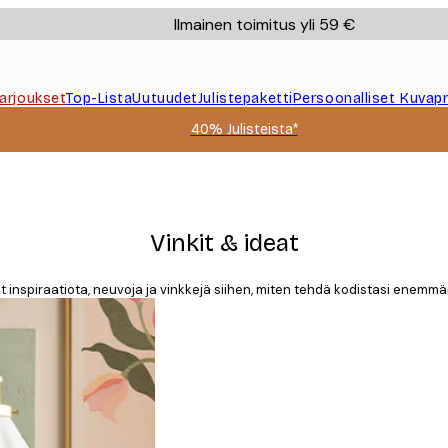
Ilmainen toimitus yli 59 €
Tarjoukset
Top-Lista
Uutuudet
Julistepaketti
Persoonalliset Kuvapr
40% Julisteista*
Vinkit & ideat
dät inspiraatiota, neuvoja ja vinkkejä siihen, miten tehdä kodistasi enem