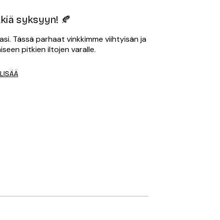
kiä syksyyn! 🍂
jasi. Tässä parhaat vinkkimme viihtyisän ja
een pitkien iltojen varalle.
 LISÄÄ