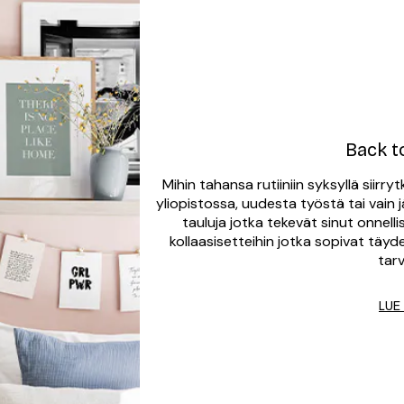
Back t
Mihin tahansa rutiiniin syksyllä siir
yliopistossa, uudesta työstä tai vain
tauluja jotka tekevät sinut onnellis
kollaasisetteihin jotka sopivat täydel
tarv
LUE