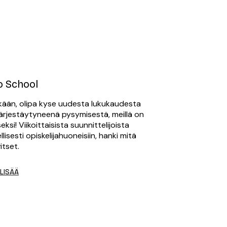
o School
rytkään, olipa kyse uudesta lukukaudesta
 järjestäytyneenä pysymisestä, meillä on
eksi! Viikoittaisista suunnittelijoista
lisesti opiskelijahuoneisiin, hanki mitä
itset.
 LISÄÄ