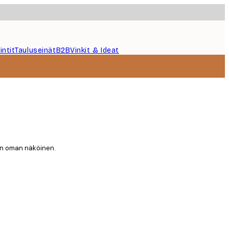
intit
Tauluseinät
B2B
Vinkit & Ideat
män oman näköinen.