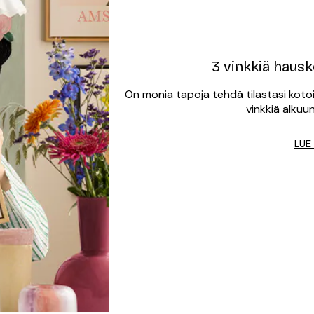
3 vinkkiä hausko
On monia tapoja tehdä tilastasi koto
vinkkiä alkuu
LUE