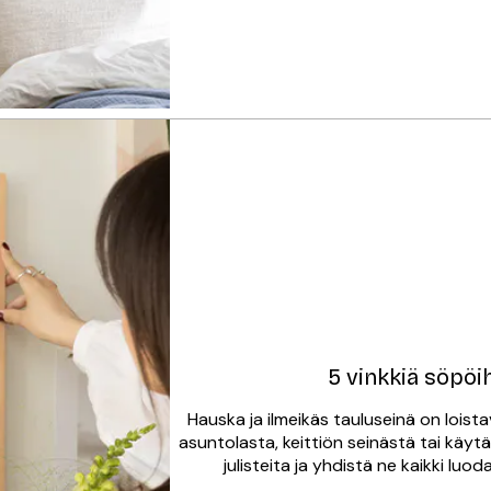
5 vinkkiä söpöih
Hauska ja ilmeikäs tauluseinä on loistav
asuntolasta, keittiön seinästä tai käytä
julisteita ja yhdistä ne kaikki luod