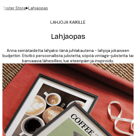
▸
Poster Store
Lahjaopas
LAHJOJA KAIKILLE
Lahjaopas
Anna seinätaidetta lahjaksi tänä juhlakautena - lahjoja jokaiseen
budjettiin. Etsitkö persoonallista julistetta, söpöä vintage-julistetta tai
kanvaasia läheisillesi, lue eteenpäin ja inspiroidu.