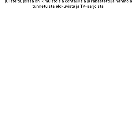
julisteita, joissa on ikimuistoisia kohtauksia ja rakastettuja hahmoja
tunnetuista elokuvista ja TV-sarjoista.
Product
Slider