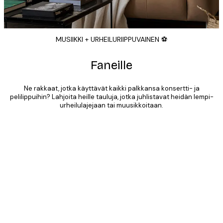
MUSIIKKI + URHEILURIIPPUVAINEN ⚽️
Faneille
Ne rakkaat, jotka käyttävät kaikki palkkansa konsertti- ja
pelilippuihin? Lahjoita heille tauluja, jotka juhlistavat heidän lempi-
urheilulajejaan tai muusikkoitaan.
Product
Slider