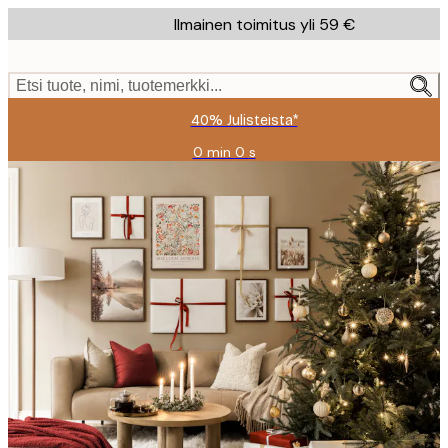
Skip
Ilmainen toimitus yli 59 €
to
main
content.
Etsi tuote, nimi, tuotemerkki...
40% Julisteista*
0 min
0 s
Voimassa
asti:
2026-
08-
09