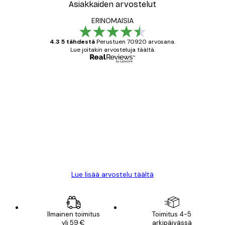
Asiakkaiden arvostelut
ERINOMAISIA
4.3 5 tähdestä
Perustuen 70920 arvosana.
Lue joitakin arvosteluja täältä.
Varmennettu ostaja
asiakkaiden
arvostelut
All good alweys
18 touko
Mika S
Lue lisää arvostelu täältä
Ilmainen toimitus
Toimitus 4-5
yli 59 €
arkipäivässä