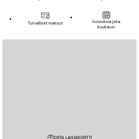
Uutuuksia joka
Turvalliset maksut
kuukausi
Sähköposti
LÄHETÄ
Store
Poster Store
Asiakaspalvelu
OSTA LAHJAKORTTI