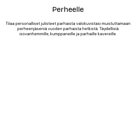
Perheelle
Tilaa personalliset julisteet parhaista valokuvistasi muistuttamaan
perheenjäseniä vuoden parhaista hetkistä. Täydellisiä
isovanhemmille, kumppaneille ja parhaille kavereille.
Product
Slider