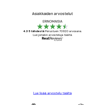
Asiakkaiden arvostelut
ERINOMAISIA
4.3 5 tähdestä
Perustuen 70920 arvosana.
Lue joitakin arvosteluja täältä.
Varmennettu ostaja
asiakkaiden
arvostelut
All good alweys
18 touko
Mika S
Lue lisää arvostelu täältä