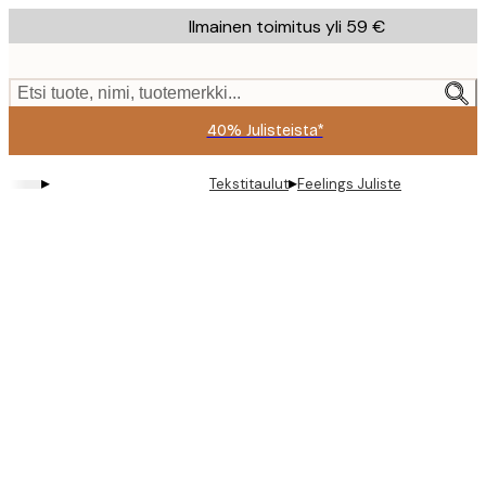
Skip
Ilmainen toimitus yli 59 €
to
main
content.
Etsi tuote, nimi, tuotemerkki...
40% Julisteista*
▸
▸
Tekstitaulut
Feelings Juliste