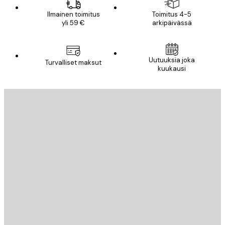
Ilmainen toimitus
Toimitus 4-5
yli 59 €
arkipäivässä
Uutuuksia joka
Turvalliset maksut
kuukausi
Sähköposti
LÄHETÄ
Store
Poster Store