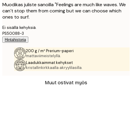
Muodikas juliste sanoilla "Feelings are much like waves. We
can´t stop them from coming but we can choose which
ones to surf.
Ei sisällä kehyksiä.
PS50088-3
Hintahistoria
200 g / m² Prerium-paperi
mattaviimeistelyllä.
Laadukkaimmat kehykset
kristallinkirkkaalla akryylilasilla.
Muut ostivat myös