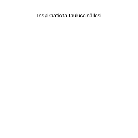
Alkaen 3,88 €
12,95 €
Inspiraatiota tauluseinällesi