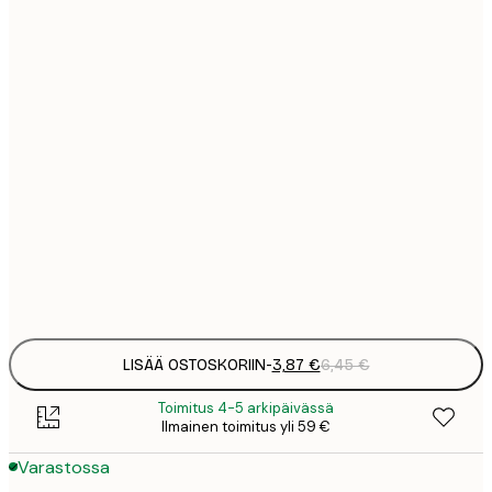
13x18 cm
7
21x30 cm
1
12
30x40 cm
2
16
40x50 cm
2
16
50x50 cm
2
Frame
options
LISÄÄ OSTOSKORIIN
-
3,87 €
6,45 €
Toimitus 4-5 arkipäivässä
Ilmainen toimitus yli 59 €
Varastossa