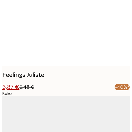
Product
images
Feelings Juliste
3,87 €
6,45 €
-40%*
Koko