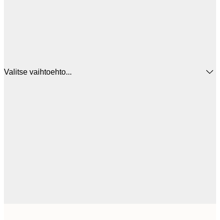
Valitse vaihtoehto...
3