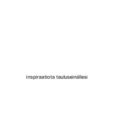
-40%*
Muotikatu Juliste
Alkaen 7,77 €
12,95 €
Inspiraatiota tauluseinällesi