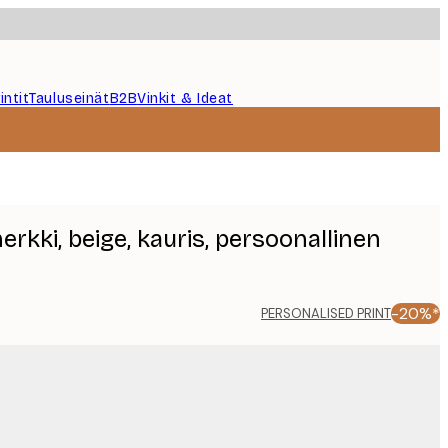
intit
Tauluseinät
B2B
Vinkit & Ideat
kki, beige, kauris, persoonallinen
-20%*
PERSONALISED PRINT