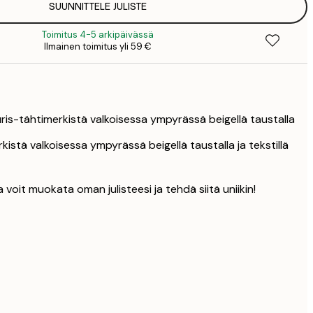
SUUNNITTELE JULISTE
25
3
Toimitus 4-5 arkipäivässä
33
Ilmainen toimitus yli 59 €
4
uris-tähtimerkistä valkoisessa ympyrässä beigellä taustalla
rkistä valkoisessa ympyrässä beigellä taustalla ja tekstillä
la voit muokata oman julisteesi ja tehdä siitä uniikin!