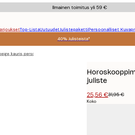
Ilmainen toimitus yli 59 €
Tarjoukset
Top-Lista
Uutuudet
Julistepaketti
Persoonalliset Kuvapr
40% Julisteista*
ige, kauris, persoonallinen juliste
Horoskooppimer
juliste
25,56 €
31,95 €
Koko