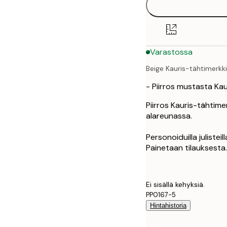
30x40 cm
50x70 cm
Varastossa
Beige Kauris-tähtimerkki
- Piirros mustasta Ka
Piirros Kauris-tähtime
alareunassa.
Personoiduilla julisteil
Painetaan tilauksesta.
Ei sisällä kehyksiä.
PP0167-5
Hintahistoria