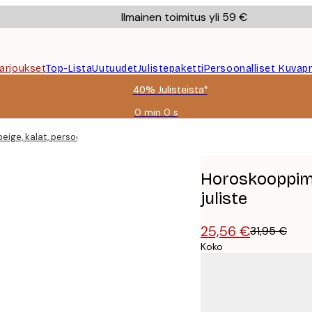
Ilmainen toimitus yli 59 €
Tarjoukset
Top-Lista
Uutuudet
Julistepaketti
Persoonalliset Kuvapr
40% Julisteista*
0 min
0 s
Voimassa
asti:
ige, kalat, persoonallinen juliste
2026-
08-
09
Horoskooppimer
juliste
25,56 €
31,95 €
Koko