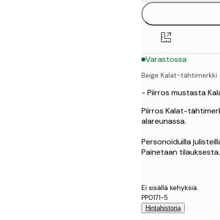
30x40 cm
50x70 cm
Varastossa
Beige Kalat-tähtimerkki
- Piirros mustasta Ka
Piirros Kalat-tähtimer
alareunassa.
Personoiduilla julisteil
Painetaan tilauksesta.
Ei sisällä kehyksiä.
PP0171-5
Hintahistoria