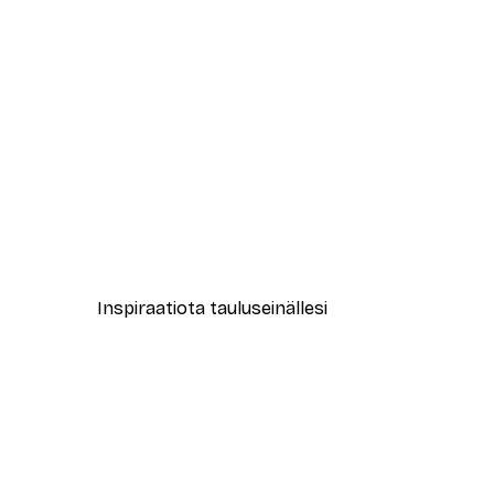
-40%*
New York City Juliste
Alkaen 7,77 €
12,95 €
Inspiraatiota tauluseinällesi