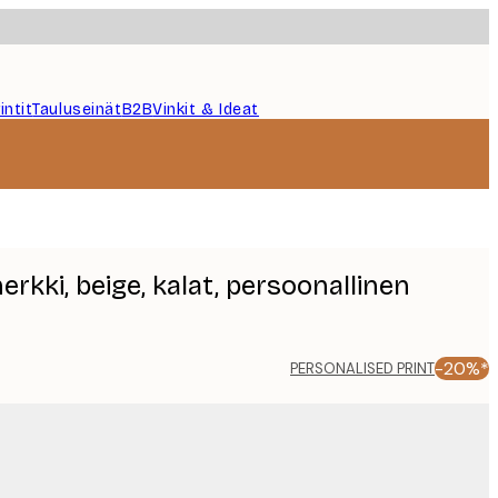
intit
Tauluseinät
B2B
Vinkit & Ideat
kki, beige, kalat, persoonallinen
-20%*
PERSONALISED PRINT