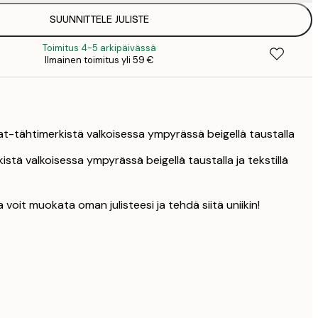
SUUNNITTELE JULISTE
25
3
Toimitus 4-5 arkipäivässä
33
Ilmainen toimitus yli 59 €
4
lat-tähtimerkistä valkoisessa ympyrässä beigellä taustalla
kistä valkoisessa ympyrässä beigellä taustalla ja tekstillä
la voit muokata oman julisteesi ja tehdä siitä uniikin!