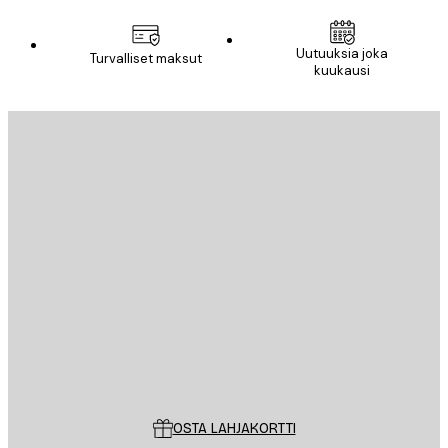
Uutuuksia joka
Turvalliset maksut
kuukausi
Sähköposti
LÄHETÄ
Store
Poster Store
Asiakaspalvelu
OSTA LAHJAKORTTI