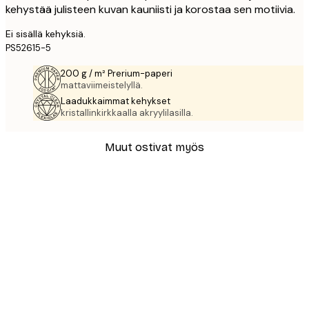
kehystää julisteen kuvan kauniisti ja korostaa sen motiivia.
Ei sisällä kehyksiä.
PS52615-5
200 g / m² Prerium-paperi
mattaviimeistelyllä.
Laadukkaimmat kehykset
kristallinkirkkaalla akryylilasilla.
Muut ostivat myös