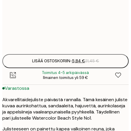
5
30x40 cm
2
8
50x70 cm
3
Frame
options
LISÄÄ OSTOSKORIIN
-
5,84 €
21,45 €
Toimitus 4-5 arkipäivässä
Ilmainen toimitus yli 59 €
Varastossa
Akvarellitaidejuliste päivästä rannalla. Tämä kesäinen juliste
kuvaa aurinkohattua, sandaaleita, hajuvettä, aurinkolaseja
ja appelsiineja vaaleanpunaisella pyyhkeellä. Täydellinen
pari julisteelle Watercolor Beach Style No1.
Julisteeseen on painettu kapea valkoinen reuna, joka