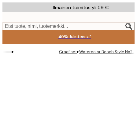
Skip
Ilmainen toimitus yli 59 €
to
main
content.
Etsi tuote, nimi, tuotemerkki...
40% Julisteista*
▸
▸
Graafiset
Watercolor Beach Style No2 Ju