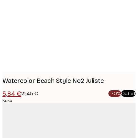
Product
images
Watercolor Beach Style No2 Juliste
5,84 €
21,45 €
-70%
Outlet
Koko