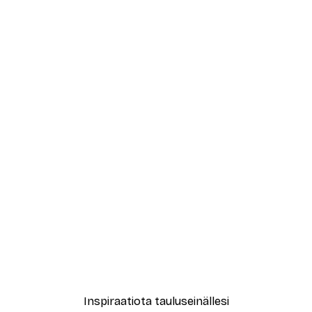
-40%*
Treechild - Kuiskailevat Ku
Alkaen 7,77 €
12,95 €
Inspiraatiota tauluseinällesi