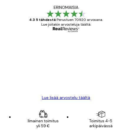
ERINOMAISIA
4.3 5 tähdestä
Perustuen 70920 arvosana.
Lue joitakin arvosteluja täältä.
Varmennettu ostaja
asiakkaiden
arvostelut
All good alweys
18 touko
Mika S
Lue lisää arvostelu täältä
Ilmainen toimitus
Toimitus 4-5
yli 59 €
arkipäivässä