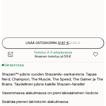
21
50x70 cm
3
Frame
options
LISÄÄ OSTOSKORIIN
-
12,87 €
21,45 €
Toimitus 4-5 arkipäivässä
Ilmainen toimitus yli 59 €
Varastossa
Shazam™-juliste vuoden Shazamily-sankareista. Tapaa
Nerd, Champion, The Muscle, The Speed, The Gamer ja The
Brains. Täydellinen juliste kaikille Shazam-faneille!
Vasemmassa alakulmassa on pieni lakisääteinen tiedote.
Sisältää pienen lakitekstin alakulmassa.