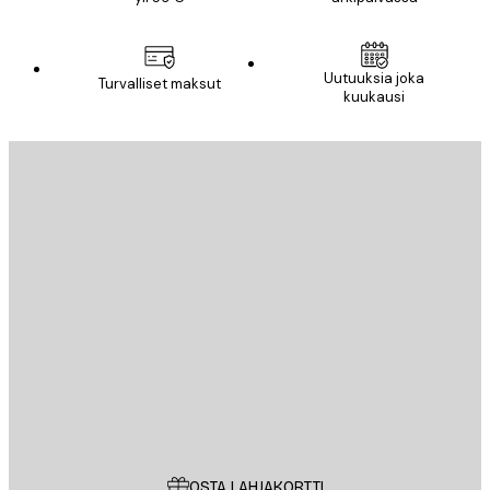
Uutuuksia joka
Turvalliset maksut
kuukausi
Sähköposti
LÄHETÄ
Store
Poster Store
Asiakaspalvelu
OSTA LAHJAKORTTI