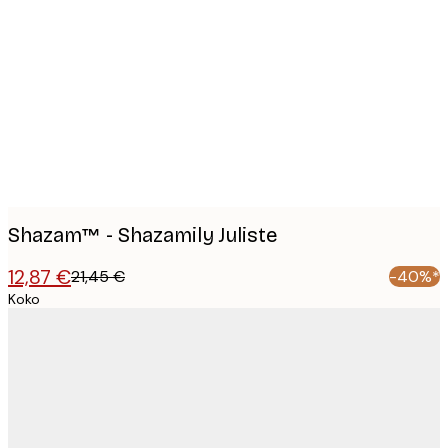
Product
images
Shazam™ - Shazamily Juliste
12,87 €
21,45 €
-40%*
Koko