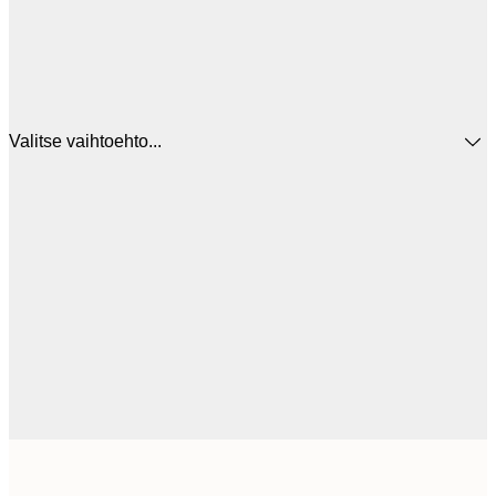
Valitse vaihtoehto...
12
30x40 cm
2