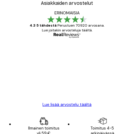
Asiakkaiden arvostelut
ERINOMAISIA
4.3 5 tähdestä
Perustuen 70920 arvosana.
Lue joitakin arvosteluja täältä.
Varmennettu ostaja
asiakkaiden
arvostelut
All good alweys
18 touko
Mika S
Lue lisää arvostelu täältä
Ilmainen toimitus
Toimitus 4-5
yli 59 €
arkipäivässä