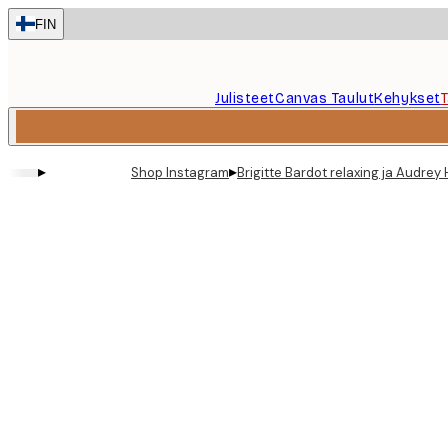
Skip
FIN
to
main
content.
Julisteet
Canvas Taulut
Kehykset
▸
▸
Shop Instagram
Brigitte Bardot relaxing ja Audrey