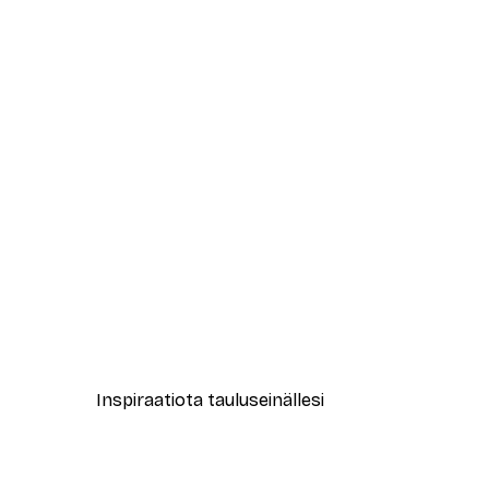
-30%*
Muotikatu Juliste
Alkaen 9,07 €
12,95 €
Inspiraatiota tauluseinällesi