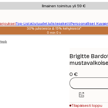
Ilmainen toimitus yli 59 €
Tarjoukset
Top-Lista
Uutuudet
Julistepaketti
Persoonalliset Kuvapr
30% julisteista & 15% kehyksistä*
0 min
0 s
Voimassa
asti:
 Hepburn julisteet mustavalkoiset julisteet
2026-
08-
06
Brigitte Bardo
mustavalkoiset
0 €
Tilapäisesti loppu