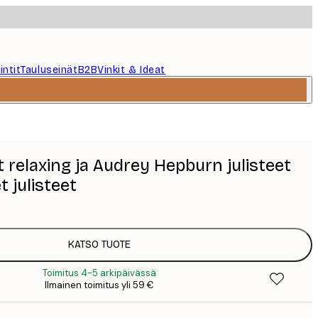
intit
Tauluseinät
B2B
Vinkit & Ideat
t relaxing ja Audrey Hepburn julisteet
 julisteet
KATSO TUOTE
Toimitus 4-5 arkipäivässä
Ilmainen toimitus yli 59 €