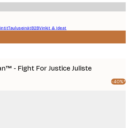
intit
Tauluseinät
B2B
Vinkit & Ideat
 - Fight For Justice Juliste
-40%*