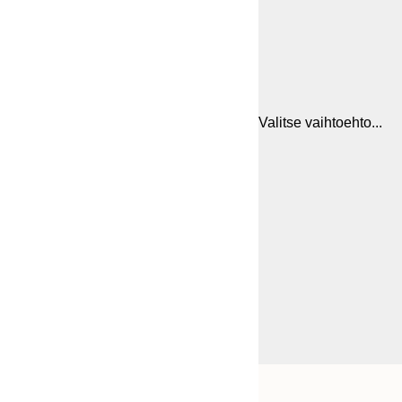
Valitse vaihtoehto...
Frame
30x40 cm