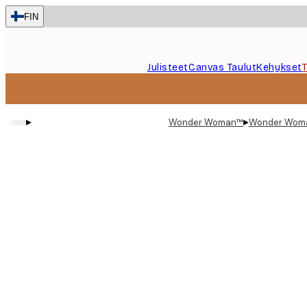
Skip
FIN
to
main
content.
Julisteet
Canvas Taulut
Kehykset
▸
▸
Wonder Woman™
Wonder Woman