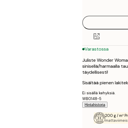
options
50x70 cm
Varastossa
Juliste Wonder Womanis
sinisellä/harmaalla ta
täydellisesti!
Sisältää pienen lakite
Ei sisällä kehyksiä.
WB0148-5
Hintahistoria
200 g / m² P
mattaviimeist