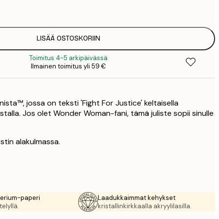
2
21
3
LISÄÄ OSTOSKORIIN
Toimitus 4-5 arkipäivässä
Ilmainen toimitus yli 59 €
ta™, jossa on teksti 'Fight For Justice' keltaisella
ustalla. Jos olet Wonder Woman-fani, tämä juliste sopii sinulle
kstin alakulmassa.
rerium-paperi
Laadukkaimmat kehykset
elyllä.
kristallinkirkkaalla akryylilasilla.