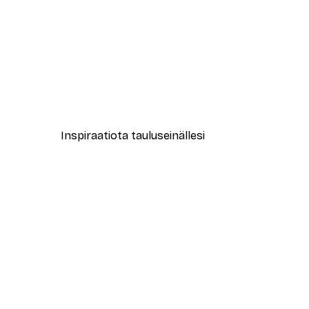
-40%*
Abstract Green Marble No2 Ju
Alkaen 7,77 €
12,95 €
Inspiraatiota tauluseinällesi