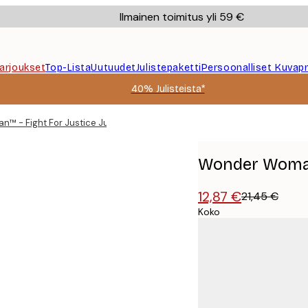
Ilmainen toimitus yli 59 €
Tarjoukset
Top-Lista
Uutuudet
Julistepaketti
Persoonalliset Kuvapr
40% Julisteista*
™ - Fight For Justice Juliste
Wonder Woman™
12,87 €
21,45 €
Koko