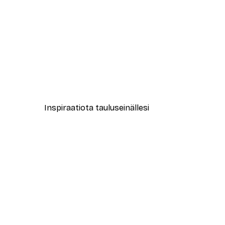
-40%*
Kaaos Juliste
Alkaen 7,77 €
12,95 €
Inspiraatiota tauluseinällesi