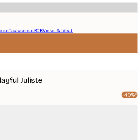
intit
Tauluseinät
B2B
Vinkit & Ideat
ayful Juliste
-40%*