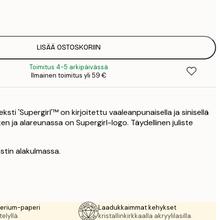
12
2
21
3
LISÄÄ OSTOSKORIIN
Toimitus 4-5 arkipäivässä
Ilmainen toimitus yli 59 €
teksti 'Supergirl'™ on kirjoitettu vaaleanpunaisella ja sinisellä
en ja alareunassa on Supergirl-logo. Täydellinen juliste
kstin alakulmassa.
rerium-paperi
Laadukkaimmat kehykset
elyllä.
kristallinkirkkaalla akryylilasilla.