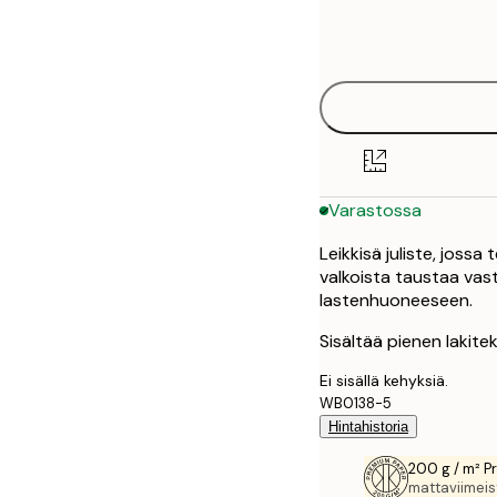
Frame
30x40 cm
options
50x70 cm
Varastossa
Leikkisä juliste, jossa 
valkoista taustaa vast
lastenhuoneeseen.
Sisältää pienen lakite
Ei sisällä kehyksiä.
WB0138-5
Hintahistoria
200 g / m² P
mattaviimeist