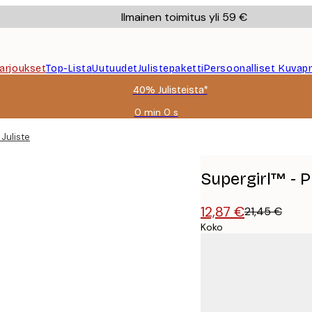
Ilmainen toimitus yli 59 €
Tarjoukset
Top-Lista
Uutuudet
Julistepaketti
Persoonalliset Kuvapr
40% Julisteista*
0 min
0 s
Voimassa
asti:
 Juliste
2026-
08-
09
Supergirl™ - Pl
12,87 €
21,45 €
Koko