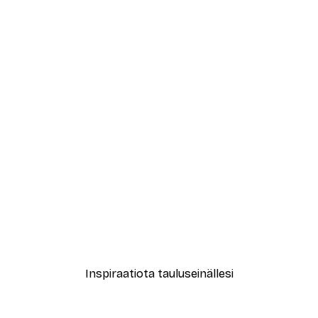
-40%*
Abstrakti beige marmori N
Alkaen 12,87 €
21,45 €
Inspiraatiota tauluseinällesi