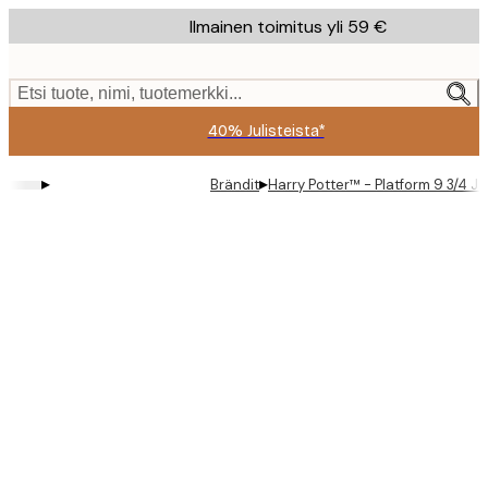
Skip
Ilmainen toimitus yli 59 €
to
main
content.
Etsi tuote, nimi, tuotemerkki...
40% Julisteista*
▸
▸
Brändit
Harry Potter™ - Platform 9 3/4 Ju