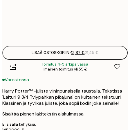
21
50x70 cm
3
Frame
options
LISÄÄ OSTOSKORIIN
-
12,87 €
21,45 €
Toimitus 4-5 arkipäivässä
Ilmainen toimitus yli 59 €
Varastossa
Harry Potter™ -juliste viininpunaisella taustalla. Tekstissä
'Laituri 9 3/4 Tylypahkan pikajuna' on kultainen tekstuuri.
Klassinen ja tyylikäs juliste, joka sopii kodin joka seinälle!
Sisältää pienen lakitekstin alakulmassa.
Ei sisällä kehyksiä.