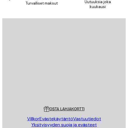
Uutuuksia joka
Turvalliset maksut
kuukausi
Sähköposti
LÄHETÄ
Store
Poster Store
Asiakaspalvelu
OSTA LAHJAKORTTI
Villkor
Evästekäytäntö
Vastuutiedot
Yksityisyyden suoja ja evästeet