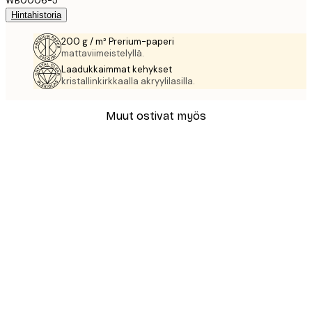
WB0006-5
Hintahistoria
200 g / m² Prerium-paperi
mattaviimeistelyllä.
Laadukkaimmat kehykset
kristallinkirkkaalla akryylilasilla.
Muut ostivat myös