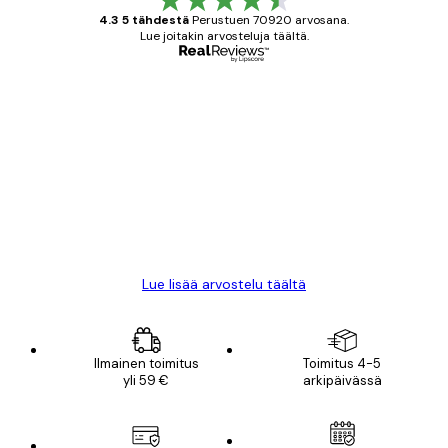
4.3 5 tähdestä
Perustuen 70920 arvosana.
Lue joitakin arvosteluja täältä.
Varmennettu ostaja
asiakkaiden
arvostelut
All good alweys
18 touko
Mika S
Lue lisää arvostelu täältä
Ilmainen toimitus
Toimitus 4-5
yli 59 €
arkipäivässä