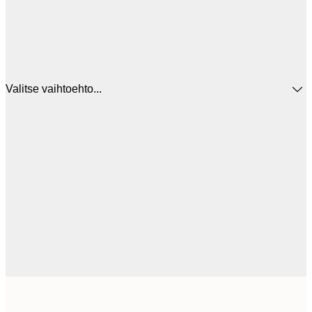
Valitse vaihtoehto...
12
30x40 cm
2