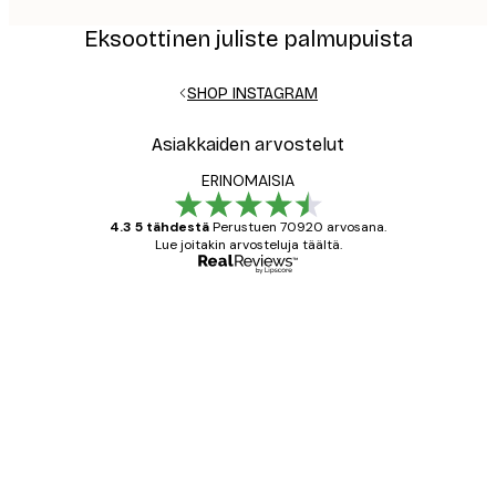
Eksoottinen juliste palmupuista
SHOP INSTAGRAM
Asiakkaiden arvostelut
ERINOMAISIA
4.3 5 tähdestä
Perustuen 70920 arvosana.
Lue joitakin arvosteluja täältä.
Varmennettu ostaja
asiakkaiden
arvostelut
All good alweys
18 touko
Mika S