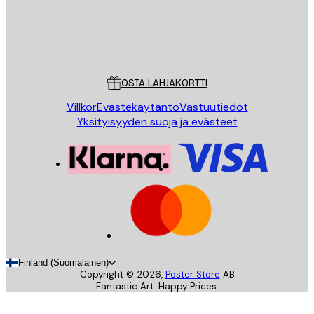
Store
Poster Store
Asiakaspalvelu
OSTA LAHJAKORTTI
Villkor
Evästekäytäntö
Vastuutiedot
Yksityisyyden suoja ja evästeet
Finland (Suomalainen)
Copyright ©
2026
,
Poster Store
AB
Fantastic Art. Happy Prices.