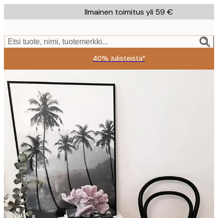
Skip
Ilmainen toimitus yli 59 €
to
main
content.
Etsi tuote, nimi, tuotemerkki...
40% Julisteista*