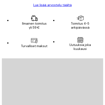
Lue lisää arvostelu täältä
Ilmainen toimitus
Toimitus 4-5
yli 59 €
arkipäivässä
Uutuuksia joka
Turvalliset maksut
kuukausi
Sähköposti
LÄHETÄ