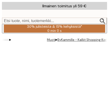
Skip
Ilmainen toimitus yli 59 €
to
main
content.
Etsi tuote, nimi, tuotemerkki...
30% julisteista & 15% kehyksistä*
0 min
0 s
Voimassa
asti:
▸
▸
Muoti
ByKammille - Kalliit Shopping Korkk
2026-
08-
06