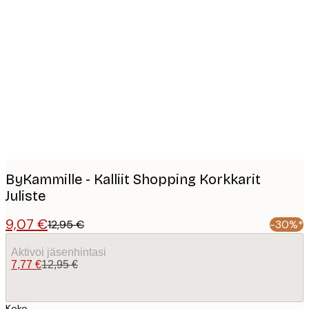
Product
images
ByKammille - Kalliit Shopping Korkkarit
Juliste
9,07 €
12,95 €
-30%*
Aktivoi jäsenhintasi
7,77 €
12,95 €
Koko