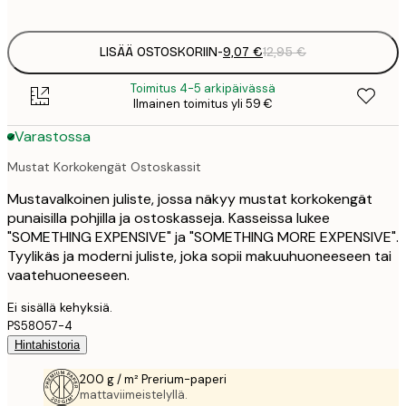
options
LISÄÄ OSTOSKORIIN
-
9,07 €
12,95 €
Toimitus 4-5 arkipäivässä
Ilmainen toimitus yli 59 €
Varastossa
Mustat Korkokengät Ostoskassit
Mustavalkoinen juliste, jossa näkyy mustat korkokengät
punaisilla pohjilla ja ostoskasseja. Kasseissa lukee
"SOMETHING EXPENSIVE" ja "SOMETHING MORE EXPENSIVE".
Tyylikäs ja moderni juliste, joka sopii makuuhuoneeseen tai
vaatehuoneeseen.
Ei sisällä kehyksiä.
PS58057-4
Hintahistoria
200 g / m² Prerium-paperi
mattaviimeistelyllä.