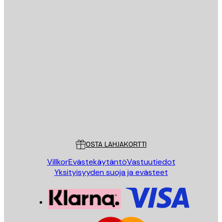
Sähköposti
LÄHETÄ
Store
Poster Store
Asiakaspalvelu
OSTA LAHJAKORTTI
Villkor
Evästekäytäntö
Vastuutiedot
Yksityisyyden suoja ja evästeet