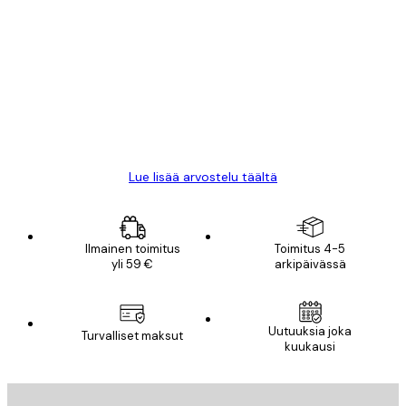
Varmennettu ostaja
asiakkaiden
arvostelut
All good alweys
18 touko
Mika S
Lue lisää arvostelu täältä
Ilmainen toimitus
Toimitus 4-5
yli 59 €
arkipäivässä
Uutuuksia joka
Turvalliset maksut
kuukausi