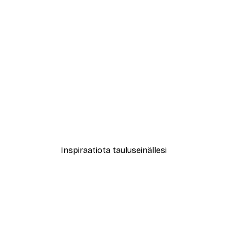
-30%*
ksu Juliste
Leopardi Juliste
Alkaen 15,02 €
21,45 €
Inspiraatiota tauluseinällesi