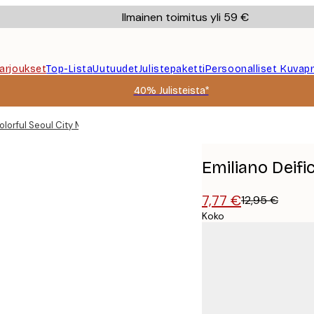
Ilmainen toimitus yli 59 €
Tarjoukset
Top-Lista
Uutuudet
Julistepaketti
Persoonalliset Kuvapr
40% Julisteista*
olorful Seoul City Map Juliste
Emiliano Deifi
7,77 €
12,95 €
Koko