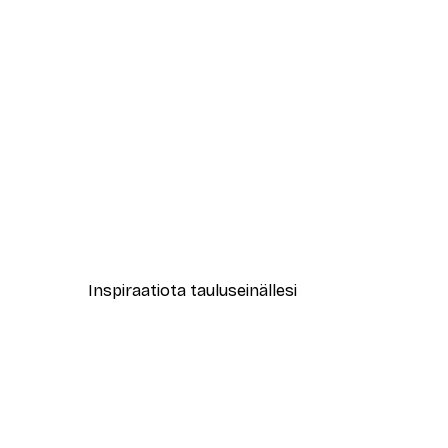
-40%*
Muotikatu Juliste
Alkaen 7,77 €
12,95 €
Inspiraatiota tauluseinällesi