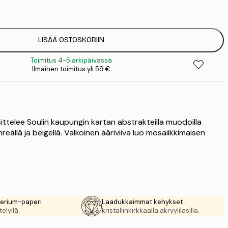
1
12
2
16
LISÄÄ OSTOSKORIIN
2
Toimitus 4-5 arkipäivässä
19
Ilmainen toimitus yli 59 €
3
26
4
64
sittelee Soulin kaupungin kartan abstrakteilla muodoilla
ihreällä ja beigellä. Valkoinen ääriviiva luo mosaiikkimaisen
rerium-paperi
Laadukkaimmat kehykset
elyllä.
kristallinkirkkaalla akryylilasilla.