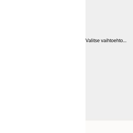
Valitse vaihtoehto...
Frame
21x30 cm