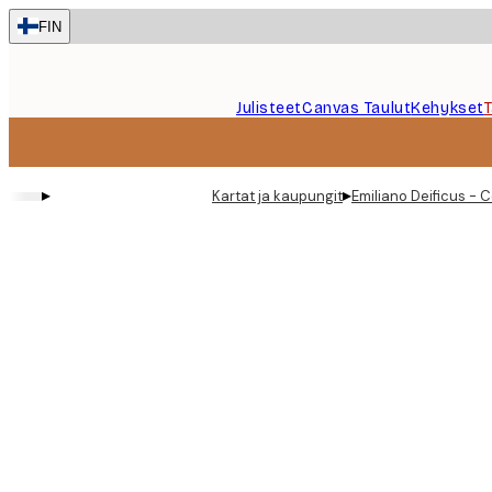
Skip
FIN
to
main
content.
Julisteet
Canvas Taulut
Kehykset
▸
▸
Kartat ja kaupungit
Emiliano Deificus - C