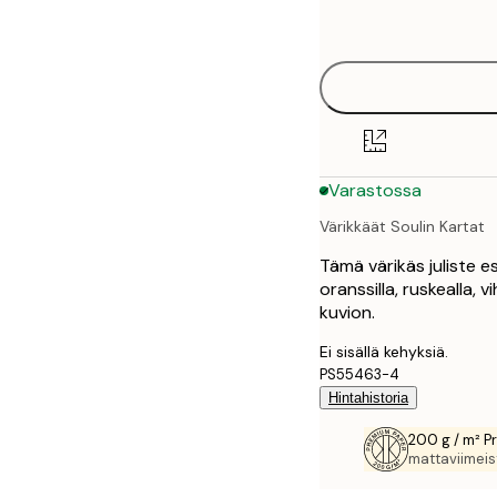
options
30x40 cm
40x50 cm
50x70 cm
Varastossa
70x100 cm
Värikkäät Soulin Kartat
100x150 cm
Tämä värikäs juliste e
oranssilla, ruskealla, v
kuvion.
Ei sisällä kehyksiä.
PS55463-4
Hintahistoria
200 g / m² P
mattaviimeist