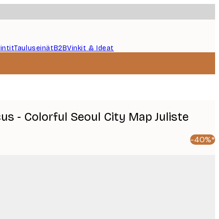
intit
Tauluseinät
B2B
Vinkit & Ideat
cus - Colorful Seoul City Map Juliste
-40%*