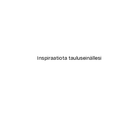
-40%*
le No2 Juliste
Muotikatu Juliste
Alkaen 7,77 €
12,95 €
Inspiraatiota tauluseinällesi