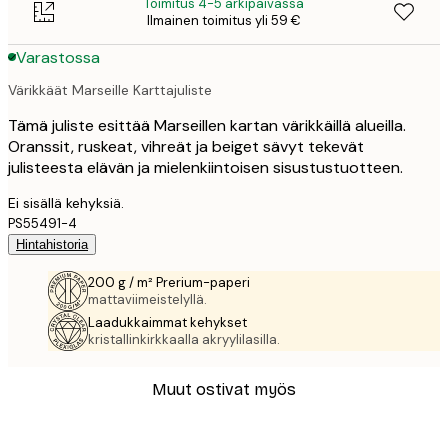
Toimitus 4-5 arkipäivässä
Ilmainen toimitus yli 59 €
Varastossa
Värikkäät Marseille Karttajuliste
Tämä juliste esittää Marseillen kartan värikkäillä alueilla.
Oranssit, ruskeat, vihreät ja beiget sävyt tekevät
julisteesta elävän ja mielenkiintoisen sisustustuotteen.
Ei sisällä kehyksiä.
PS55491-4
Hintahistoria
200 g / m² Prerium-paperi
mattaviimeistelyllä.
Laadukkaimmat kehykset
kristallinkirkkaalla akryylilasilla.
Muut ostivat myös