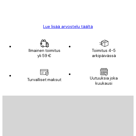
18 touko
Mika S
Lue lisää arvostelu täältä
Ilmainen toimitus
Toimitus 4-5
yli 59 €
arkipäivässä
Uutuuksia joka
Turvalliset maksut
kuukausi
Sähköposti