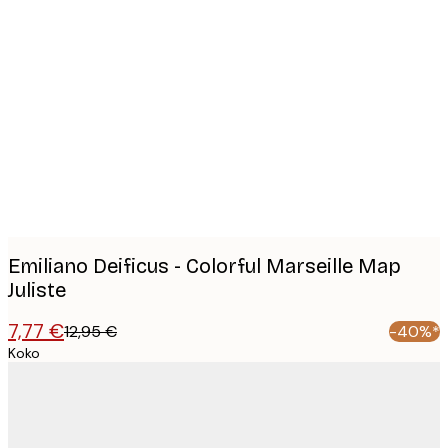
Product
images
Emiliano Deificus - Colorful Marseille Map
Juliste
7,77 €
12,95 €
-40%*
Koko