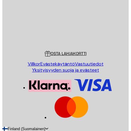
LÄHETÄ
Store
Poster Store
Asiakaspalvelu
OSTA LAHJAKORTTI
Villkor
Evästekäytäntö
Vastuutiedot
Yksityisyyden suoja ja evästeet
Finland (Suomalainen)