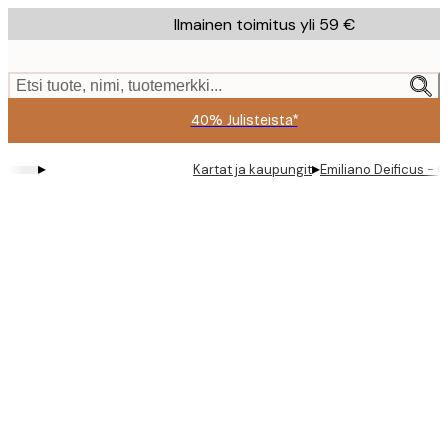
Skip
Ilmainen toimitus yli 59 €
to
main
content.
Etsi tuote, nimi, tuotemerkki...
40% Julisteista*
▸
▸
Kartat ja kaupungit
Emiliano Deificus - C