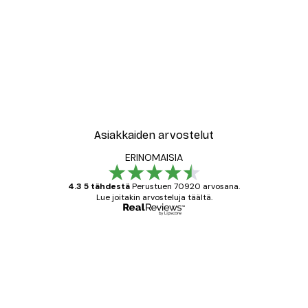
Asiakkaiden arvostelut
ERINOMAISIA
4.3 5 tähdestä
Perustuen 70920 arvosana.
Lue joitakin arvosteluja täältä.
Varmennettu ostaja
asiakkaiden
arvostelut
All good alweys