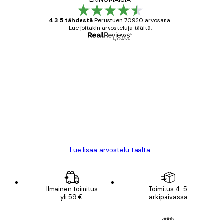
4.3 5 tähdestä
Perustuen 70920 arvosana.
Lue joitakin arvosteluja täältä.
Varmennettu ostaja
asiakkaiden
arvostelut
All good alweys
18 touko
Mika S
Lue lisää arvostelu täältä
Ilmainen toimitus
Toimitus 4-5
yli 59 €
arkipäivässä