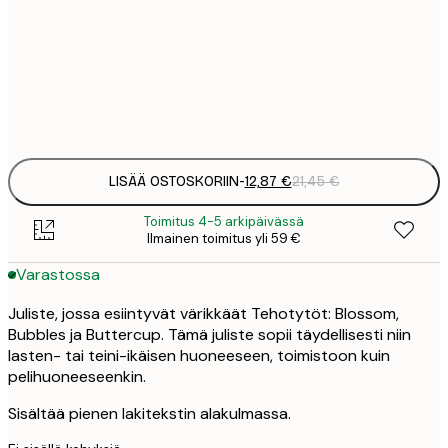
21
50x70 cm
3
Frame
options
LISÄÄ OSTOSKORIIN
-
12,87 €
21,45 €
Toimitus 4-5 arkipäivässä
Ilmainen toimitus yli 59 €
Varastossa
Juliste, jossa esiintyvät värikkäät Tehotytöt: Blossom,
Bubbles ja Buttercup. Tämä juliste sopii täydellisesti niin
lasten- tai teini-ikäisen huoneeseen, toimistoon kuin
pelihuoneeseenkin.
Sisältää pienen lakitekstin alakulmassa.