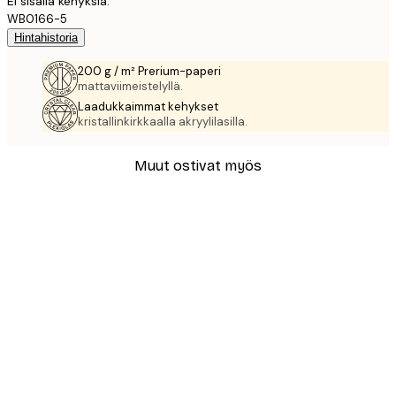
Ei sisällä kehyksiä.
WB0166-5
Hintahistoria
200 g / m² Prerium-paperi
mattaviimeistelyllä.
Laadukkaimmat kehykset
kristallinkirkkaalla akryylilasilla.
Muut ostivat myös