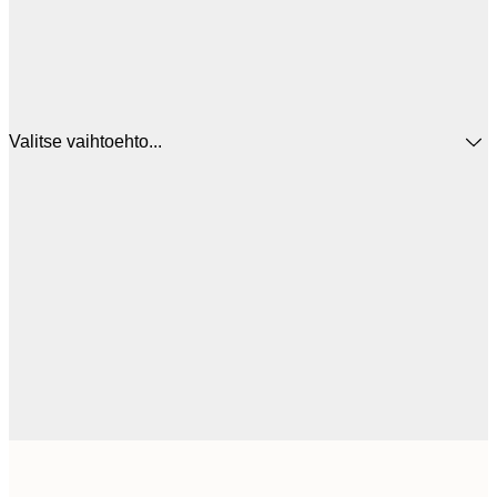
Valitse vaihtoehto...
12
30x40 cm
2