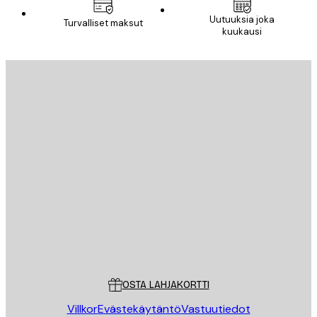
Uutuuksia joka
Turvalliset maksut
kuukausi
Sähköposti
LÄHETÄ
Store
Poster Store
Asiakaspalvelu
OSTA LAHJAKORTTI
Villkor
Evästekäytäntö
Vastuutiedot