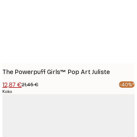
Product
images
The Powerpuff Girls™ Pop Art Juliste
12,87 €
21,45 €
-40%*
Koko