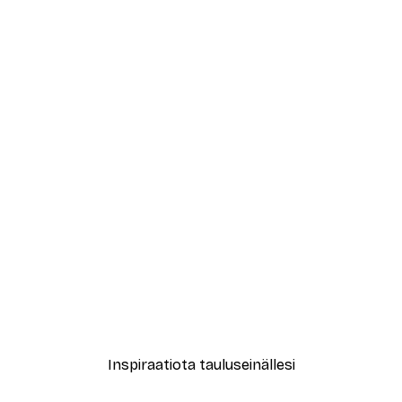
-40%*
inen paulownian oksalla juliste
Jonas Loose - Kukaan ei vä
Alkaen 7,77 €
12,95 €
Inspiraatiota tauluseinällesi