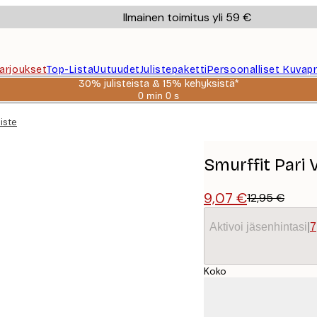
Ilmainen toimitus yli 59 €
Tarjoukset
Top-Lista
Uutuudet
Julistepaketti
Persoonalliset Kuvapr
30% julisteista & 15% kehyksistä*
0 min
0 s
Voimassa
asti:
liste
2026-
08-
06
Smurffit Pari 
9,07 €
12,95 €
Aktivoi jäsenhintasi
|
7
Koko