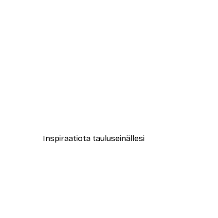
-30%*
New York City Juliste
Alkaen 9,07 €
12,95 €
Inspiraatiota tauluseinällesi