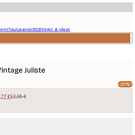
intit
Tauluseinät
B2B
Vinkit & Ideat
Vintage Juliste
-30%*
,77 €
12,95 €