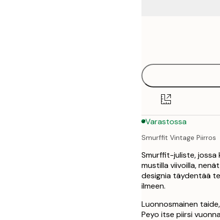
Frame
21x30 cm
options
30x40 cm
40x50 cm
50x70 cm
Varastossa
70x100 cm
Smurffit Vintage Piirros
100x150 cm
Smurffit-juliste, jossa
mustilla viivoilla, nen
designia täydentää te
ilmeen.
Luonnosmainen taide, 
Peyo itse piirsi vuonn