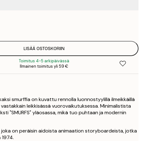
9
1
15
2
19
LISÄÄ OSTOSKORIIN
2
Toimitus 4-5 arkipäivässä
25
Ilmainen toimitus yli 59 €
3
34
4
75
 kaksi smurffia on kuvattu rennolla luonnostyylillä ilmeikkäillä
ät vastakkain leikkisässä vuorovaikutuksessa. Minimalistista
ksti "SMURFS" yläosassa, mikä tuo puhtaan ja modernin
joka on peräisin aidoista animaation storyboardeista, jotka
a 1974.