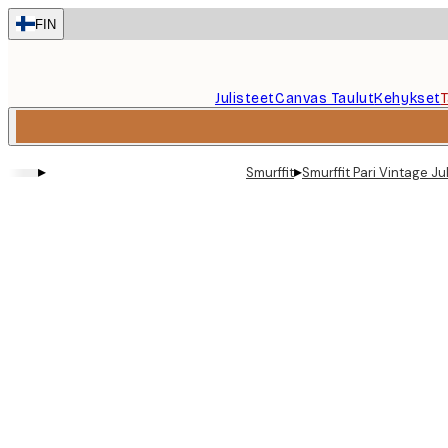
Skip
FIN
to
main
content.
Julisteet
Canvas Taulut
Kehykset
▸
▸
Smurffit
Smurffit Pari Vintage Ju