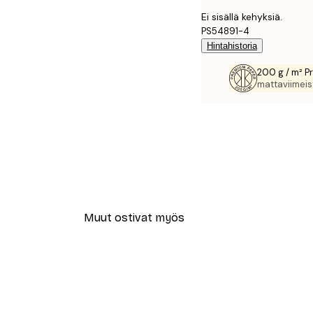
Ei sisällä kehyksiä.
PS54891-4
Hintahistoria
200 g / m² P
mattaviimeist
Muut ostivat myös