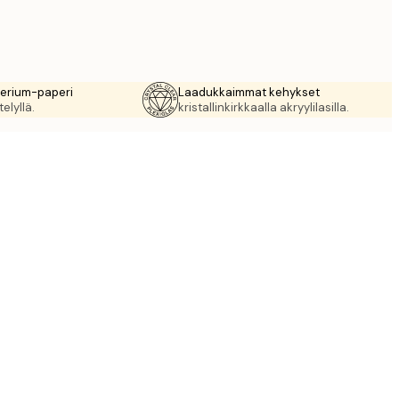
rerium-paperi
Laadukkaimmat kehykset
elyllä.
kristallinkirkkaalla akryylilasilla.