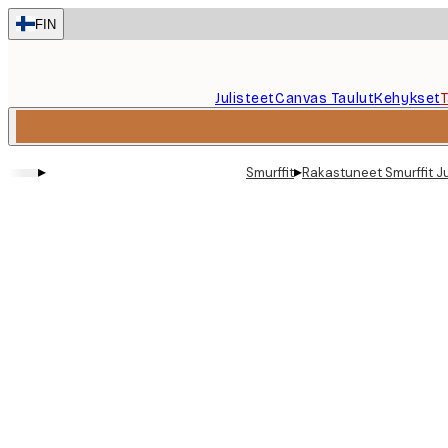
Skip
FIN
to
main
content.
Julisteet
Canvas Taulut
Kehykset
▸
▸
Smurffit
Rakastuneet Smurffit Ju