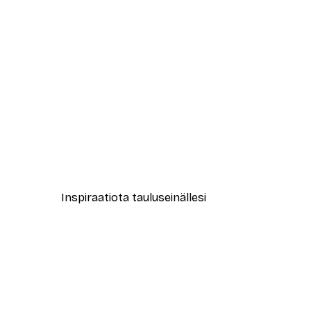
-30%*
Abstract Green Marble No2 Ju
Alkaen 9,07 €
12,95 €
Inspiraatiota tauluseinällesi