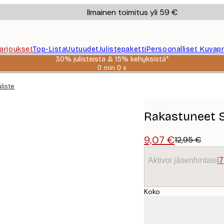
Ilmainen toimitus yli 59 €
Tarjoukset
Top-Lista
Uutuudet
Julistepaketti
Persoonalliset Kuvapr
30% julisteista & 15% kehyksistä*
0 min
0 s
Voimassa
asti:
liste
2026-
08-
06
Rakastuneet Sm
9,07 €
12,95 €
Aktivoi jäsenhintasi
|
7
Koko