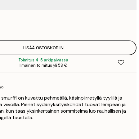
9
1
15
2
19
LISÄÄ OSTOSKORIIN
2
Toimitus 4-5 arkipäivässä
25
Ilmainen toimitus yli 59 €
3
34
4
mo
75
a smurffi on kuvattu pehmeällä, käsinpiirretyllä tyylillä ja
lla viivoilla. Pienet sydänyksityiskohdat tuovat lempeän ja
n, kun taas yksinkertainen sommitelma luo rauhallisen ja
gellä taustalla.