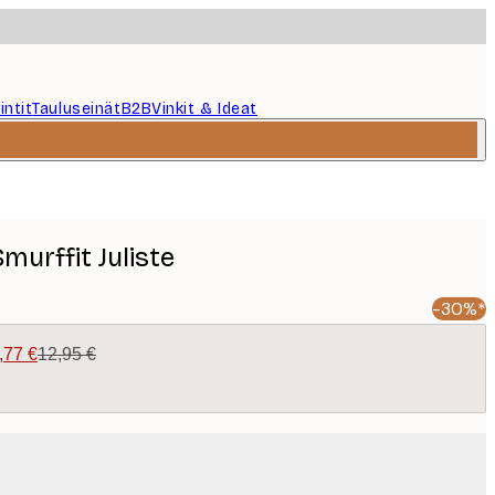
intit
Tauluseinät
B2B
Vinkit & Ideat
urffit Juliste
-30%*
,77 €
12,95 €