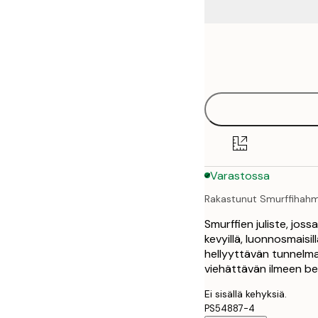
Frame
21x30 cm
options
30x40 cm
40x50 cm
50x70 cm
Varastossa
70x100 cm
Rakastunut Smurffihah
100x150 cm
Smurffien juliste, joss
kevyillä, luonnosmaisi
hellyyttävän tunnelma
viehättävän ilmeen bei
Ei sisällä kehyksiä.
PS54887-4