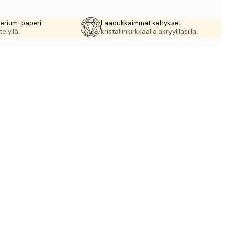
rerium-paperi
Laadukkaimmat kehykset
elyllä.
kristallinkirkkaalla akryylilasilla.