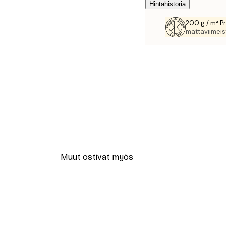
Hintahistoria
200 g / m² P
mattaviimeist
Muut ostivat myös