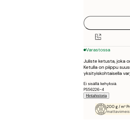
options
30x40 cm
50x70 cm
70x100 cm
Varastossa
100x150 cm
Juliste ketusta, joka 
Ketulla on piippu suu
yksityiskohtaisella var
Ei sisällä kehyksiä.
PS56226-4
Hintahistoria
200 g / m² P
mattaviimeist