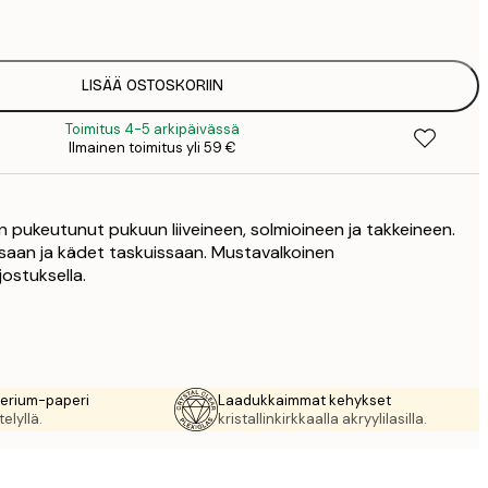
1
12
2
19
LISÄÄ OSTOSKORIIN
3
Toimitus 4-5 arkipäivässä
26
Ilmainen toimitus yli 59 €
4
64
on pukeutunut pukuun liiveineen, solmioineen ja takkeineen.
ssaan ja kädet taskuissaan. Mustavalkoinen
jostuksella.
rerium-paperi
Laadukkaimmat kehykset
elyllä.
kristallinkirkkaalla akryylilasilla.