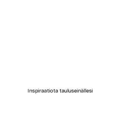
-40%*
Muotikatu Juliste
Alkaen 7,77 €
12,95 €
Inspiraatiota tauluseinällesi