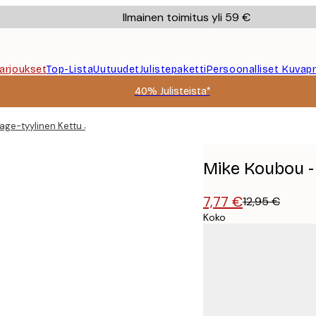
Ilmainen toimitus yli 59 €
Tarjoukset
Top-Lista
Uutuudet
Julistepaketti
Persoonalliset Kuvapr
40% Julisteista*
age-tyylinen Kettu Juliste
Mike Koubou - 
7,77 €
12,95 €
Koko