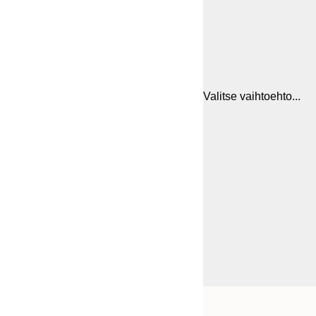
Valitse vaihtoehto...
Frame
21x30 cm