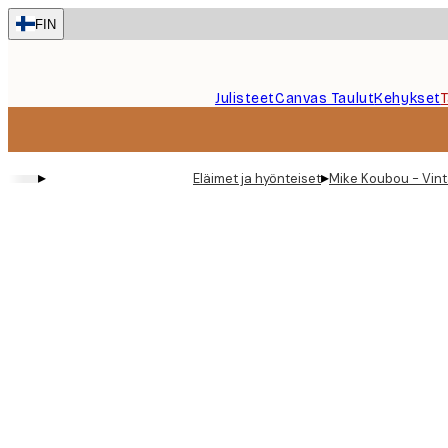
Skip
FIN
to
main
content.
Julisteet
Canvas Taulut
Kehykset
▸
▸
Eläimet ja hyönteiset
Mike Koubou - Vint