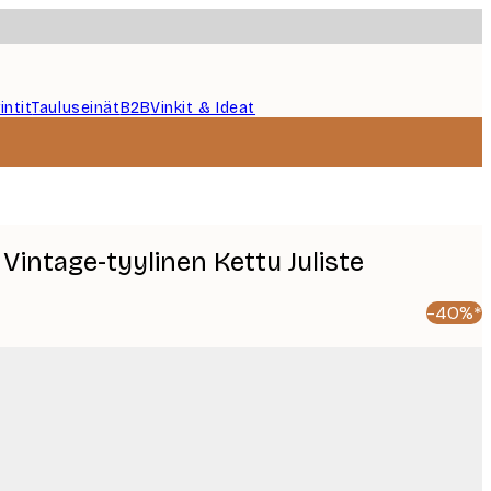
intit
Tauluseinät
B2B
Vinkit & Ideat
Vintage-tyylinen Kettu Juliste
-40%*