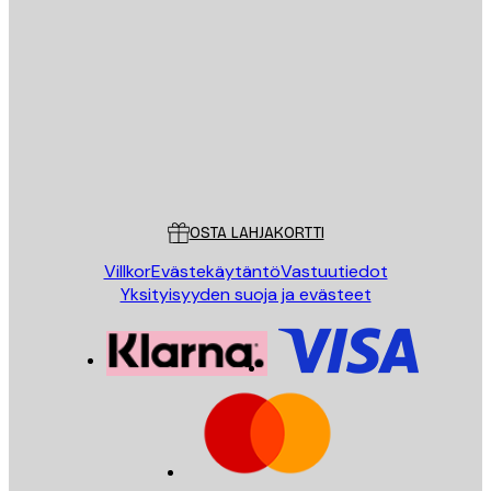
Sähköposti
LÄHETÄ
Store
Poster Store
Asiakaspalvelu
OSTA LAHJAKORTTI
Villkor
Evästekäytäntö
Vastuutiedot
Yksityisyyden suoja ja evästeet