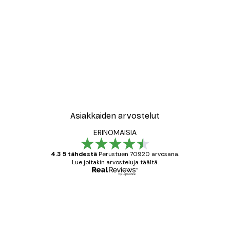
Asiakkaiden arvostelut
ERINOMAISIA
4.3 5 tähdestä
Perustuen 70920 arvosana.
Lue joitakin arvosteluja täältä.
Varmennettu ostaja
asiakkaiden
arvostelut
All good alweys