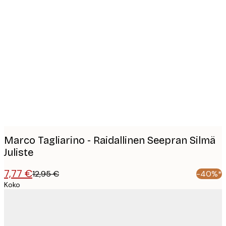
Product
images
Marco Tagliarino - Raidallinen Seepran Silmä
Juliste
7,77 €
12,95 €
-40%*
Koko