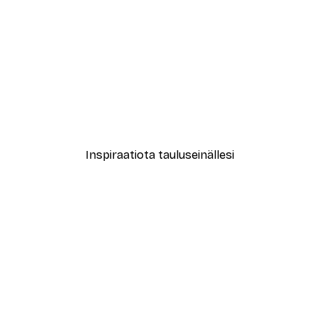
-40%*
Treechild - Kuiskailevat Ku
Alkaen 7,77 €
12,95 €
Inspiraatiota tauluseinällesi