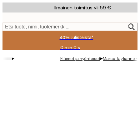
Skip
Ilmainen toimitus yli 59 €
to
main
content.
Etsi tuote, nimi, tuotemerkki...
40% Julisteista*
0 min
0 s
Voimassa
asti:
▸
▸
Eläimet ja hyönteiset
Marco Tagliarino - 
2026-
08-
09