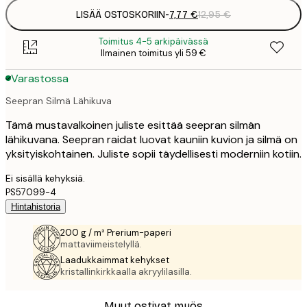
LISÄÄ OSTOSKORIIN
-
7,77 €
12,95 €
Toimitus 4-5 arkipäivässä
Ilmainen toimitus yli 59 €
Varastossa
Seepran Silmä Lähikuva
Tämä mustavalkoinen juliste esittää seepran silmän
lähikuvana. Seepran raidat luovat kauniin kuvion ja silmä on
yksityiskohtainen. Juliste sopii täydellisesti moderniin kotiin.
Ei sisällä kehyksiä.
PS57099-4
Hintahistoria
200 g / m² Prerium-paperi
mattaviimeistelyllä.
Laadukkaimmat kehykset
kristallinkirkkaalla akryylilasilla.
Muut ostivat myös