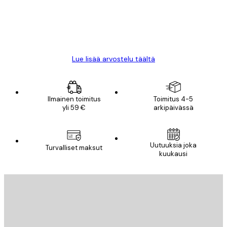
18 touko
Mika S
Lue lisää arvostelu täältä
Ilmainen toimitus
Toimitus 4-5
yli 59 €
arkipäivässä
Uutuuksia joka
Turvalliset maksut
kuukausi