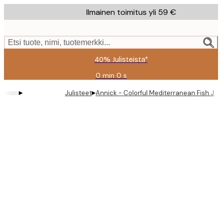
Skip
Ilmainen toimitus yli 59 €
to
main
content.
Etsi tuote, nimi, tuotemerkki...
40% Julisteista*
0 min
0 s
Voimassa
asti:
▸
▸
Julisteet
Annick - Colorful Mediterranean Fish Juli
2026-
08-
09