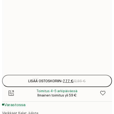
7
21x30 cm
1
12
30x40 cm
2
19
50x70 cm
3
26
70x100 cm
4
Frame
options
LISÄÄ OSTOSKORIIN
-
7,77 €
12,95 €
Toimitus 4-5 arkipäivässä
Ilmainen toimitus yli 59 €
Varastossa
Värikkäät Kalat Juliste