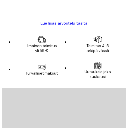
18 touko
Mika S
Lue lisää arvostelu täältä
Ilmainen toimitus
Toimitus 4-5
yli 59 €
arkipäivässä
Uutuuksia joka
Turvalliset maksut
kuukausi
Sähköposti