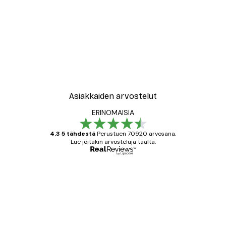
Asiakkaiden arvostelut
ERINOMAISIA
4.3 5 tähdestä
Perustuen 70920 arvosana.
Lue joitakin arvosteluja täältä.
Varmennettu ostaja
asiakkaiden
arvostelut
All good alweys