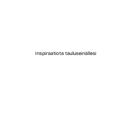
Alkaen 12,87 €
21,45 €
Inspiraatiota tauluseinällesi