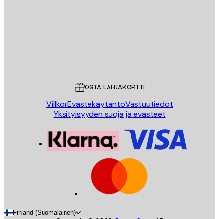
LÄHETÄ
Store
Poster Store
Asiakaspalvelu
OSTA LAHJAKORTTI
Villkor
Evästekäytäntö
Vastuutiedot
Yksityisyyden suoja ja evästeet
Finland (Suomalainen)