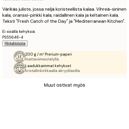
Värikäs juliste, jossa neljä koristeellista kalaa. Vihreä-sininen
kala, oranssi-pinkki kala, raidallinen kala ja keltainen kala.
Teksti "Fresh Catch of the Day" ja "Mediterranean Kitchen".
Ei sisällä kehyksiä.
PS55648-4
Hintahistoria
200 g / m² Prerium-paperi
mattaviimeistelyllä.
Laadukkaimmat kehykset
kristallinkirkkaalla akryylilasilla.
Muut ostivat myös